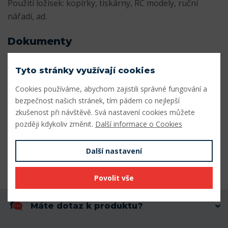
Použití ložisek: kopírky, tiskárny, RC modely, ruční
nářadí, ad.
Dokumenty
Katalog_miniaturnich_lozisek.pdf
Stáhnout
Tyto stránky využívají cookies
Cookies používáme, abychom zajistili správné fungování a
Parametry
bezpečnost našich stránek, tím pádem co nejlepší
zkušenost při návštěvě. Svá nastavení cookies můžete
Vnitřní průměr (mm)
9
později kdykoliv změnit.
Další informace o Cookies
Vnější průměr (mm)
17
Další nastavení
Šířka (mm)
5
Povolit vše
Máte dotaz k produktu?