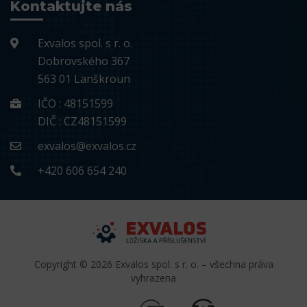
Kontaktujte nás
Exvalos spol. s r. o.
Dobrovského 367
563 01 Lanškroun
IČO : 48151599
DIČ : CZ48151599
exvalos@exvalos.cz
+420 606 654 240
Copyright © 2026 Exvalos spol. s r. o. – všechna práva
vyhrazena