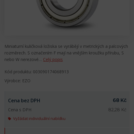
Miniaturní kuličková ložiska se vyrábějí v metrických a palcových
rozměrech. S označením F mají na vnějším kroužku přírubu, S
nebo W nerezové…
Celý popis
Kód produktu: 003090174068913
Výrobce: EZO
Cena bez DPH
68 Kč
Cena s DPH
82,28 Kč
Vyžádat individuální nabídku