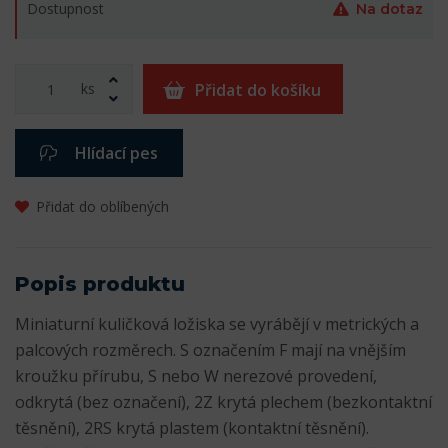
Dostupnost
Na dotaz
ks
Přidat do košíku
Hlídací pes
Přidat do oblíbených
Popis produktu
Miniaturní kuličková ložiska se vyrábějí v metrických a
palcových rozměrech. S označením F mají na vnějším
kroužku přírubu, S nebo W nerezové provedení,
odkrytá (bez označení), 2Z krytá plechem (bezkontaktní
těsnění), 2RS krytá plastem (kontaktní těsnění).