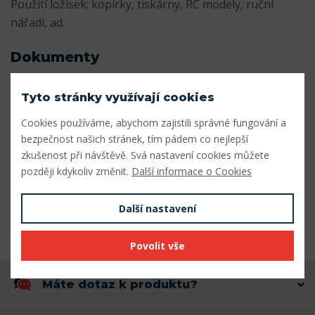
Použití ložisek: kopírky, tiskárny, RC modely, ruční
nářadí, ad.
Dokumenty
Katalog_miniaturnich_lozisek.pdf
Stáhnout
Tyto stránky využívají cookies
Cookies používáme, abychom zajistili správné fungování a
Parametry
bezpečnost našich stránek, tím pádem co nejlepší
zkušenost při návštěvě. Svá nastavení cookies můžete
Vnitřní průměr (mm)
9
později kdykoliv změnit.
Další informace o Cookies
Vnější průměr (mm)
20
Další nastavení
Šířka (mm)
6
Povolit vše
Máte dotaz k produktu?