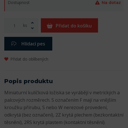
Dostupnost
Na dotaz
ks
Přidat do košíku
Hlídací pes
Přidat do oblíbených
Popis produktu
Miniaturní kuličková ložiska se vyrábějí v metrických a
palcových rozměrech. S označením F mají na vnějším
kroužku přírubu, S nebo W nerezové provedení,
odkrytá (bez označení), 2Z krytá plechem (bezkontaktní
těsnění), 2RS krytá plastem (kontaktní těsnění).