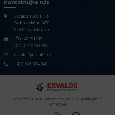
Kontaktujte nás
Exvalos spol. s r. o.
Dobrovského 367
563 01 Lanškroun
IČO : 48151599
DIČ : CZ48151599
exvalos@exvalos.cz
+420 606 654 240
Copyright © 2026 Exvalos spol. s r. o. – všechna práva
vyhrazena