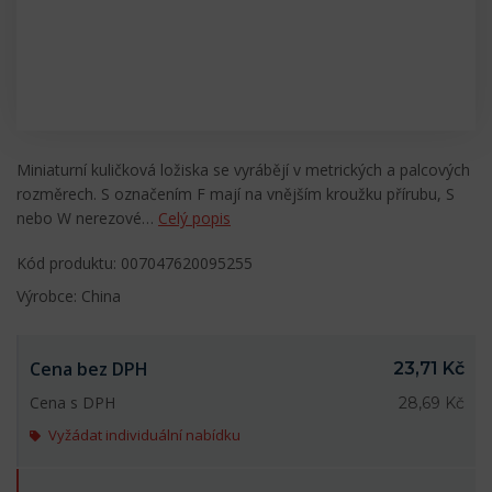
Miniaturní kuličková ložiska se vyrábějí v metrických a palcových
rozměrech. S označením F mají na vnějším kroužku přírubu, S
nebo W nerezové…
Celý popis
Kód produktu: 007047620095255
Výrobce: China
Cena bez DPH
23,71 Kč
Cena s DPH
28,69 Kč
Vyžádat individuální nabídku