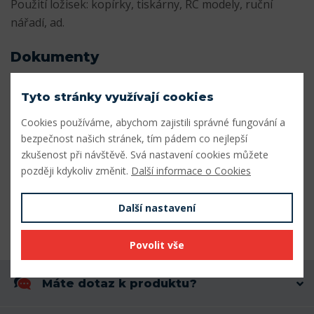
Použití ložisek: kopírky, tiskárny, RC modely, ruční
nářadí, ad.
Dokumenty
Katalog_miniaturnich_lozisek.pdf
Stáhnout
Tyto stránky využívají cookies
Cookies používáme, abychom zajistili správné fungování a
Parametry
bezpečnost našich stránek, tím pádem co nejlepší
zkušenost při návštěvě. Svá nastavení cookies můžete
Vnitřní průměr (mm)
4,762
později kdykoliv změnit.
Další informace o Cookies
Vnější průměr (mm)
9,525
Další nastavení
Šířka (mm)
3,175
Povolit vše
Máte dotaz k produktu?