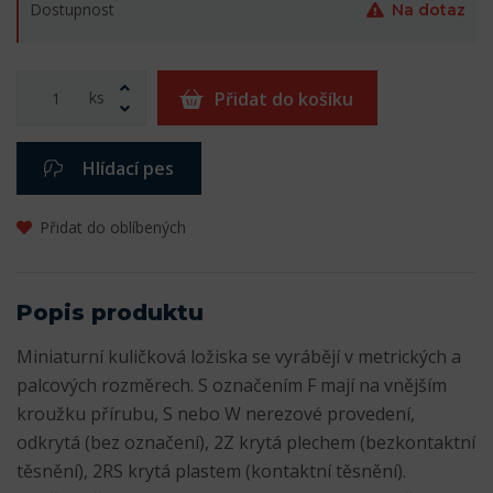
Dostupnost
Na dotaz
ks
Přidat do košíku
Hlídací pes
Přidat do oblíbených
Popis produktu
Miniaturní kuličková ložiska se vyrábějí v metrických a
palcových rozměrech. S označením F mají na vnějším
kroužku přírubu, S nebo W nerezové provedení,
odkrytá (bez označení), 2Z krytá plechem (bezkontaktní
těsnění), 2RS krytá plastem (kontaktní těsnění).