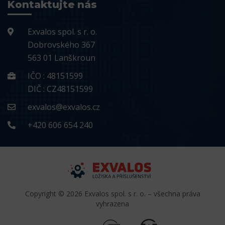
Kontaktujte nás
Exvalos spol. s r. o.
Dobrovského 367
563 01 Lanškroun
IČO : 48151599
DIČ : CZ48151599
exvalos@exvalos.cz
+420 606 654 240
Copyright © 2026 Exvalos spol. s r. o. – všechna práva
vyhrazena