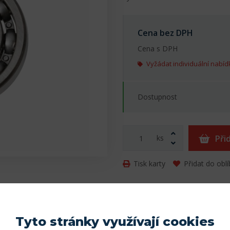
Cena bez DPH
Cena s DPH
Vyžádat individuální nabíd
Dostupnost
ks
Při
Tisk karty
Přidat do obl
Parametry
Tyto stránky využívají cookies