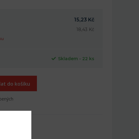
15,23 Kč
18,43 Kč
ku
Skladem - 22 ks
dat do košíku
íbených