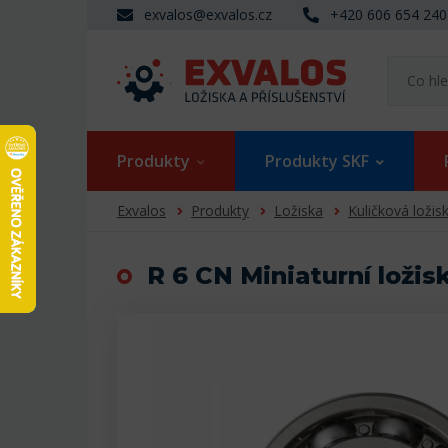
exvalos@exvalos.cz
+420 606 654 240
Produkty
Produkty SKF
Exvalos
Produkty
Ložiska
Kuličková ložis
R 6 CN Miniaturní ložis