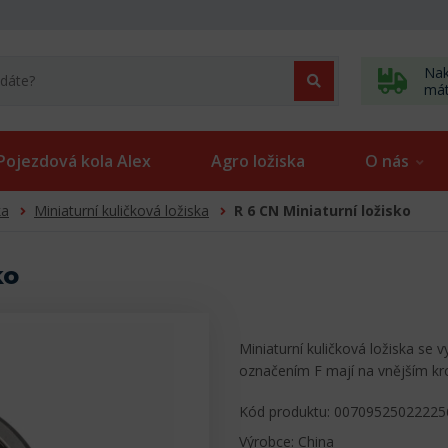
Nak
má
Pojezdová kola Alex
Agro ložiska
O nás
ka
Miniaturní kuličková ložiska
R 6 CN Miniaturní ložisko
ko
Miniaturní kuličková ložiska se 
označením F mají na vnějším k
Kód produktu: 00709525022225
Výrobce: China