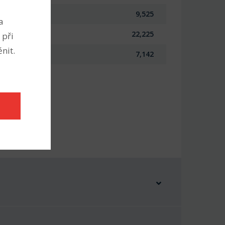
9,525
a
22,225
 při
nit.
7,142