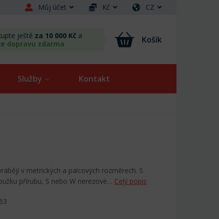
Můj účet
Kč
CZ
upte ještě
za 10 000 Kč
a
Košík
te
dopravu zdarma
Služby
Kontakt
vyrábějí v metrických a palcových rozměrech. S
roužku přírubu, S nebo W nerezové…
Celý popis
63