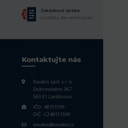
Zakázková výroba
produktů dle vašeho přání
Kontaktujte nás
Exvalos spol. s r. o.
Dobrovského 367
563 01 Lanškroun
IČO : 48151599
DIČ : CZ48151599
exvalos@exvalos.cz