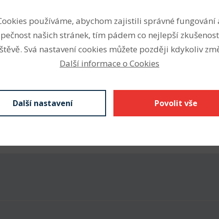
etrických a palcových
Vnitřní průměr (mm)
Cookies používáme, abychom zajistili správné fungování 
kroužku přírubu, S nebo W
Vnější průměr (mm)
pečnost našich stránek, tím pádem co nejlepší zkušenost
, 2Z krytá plechem
ontaktní těsnění).
štěvě. Svá nastavení cookies můžete později kdykoliv změ
Šířka (mm)
 ruční nářadí, ad.
Další informace o Cookies
Další nastavení
Povolit vše
Stáhnout