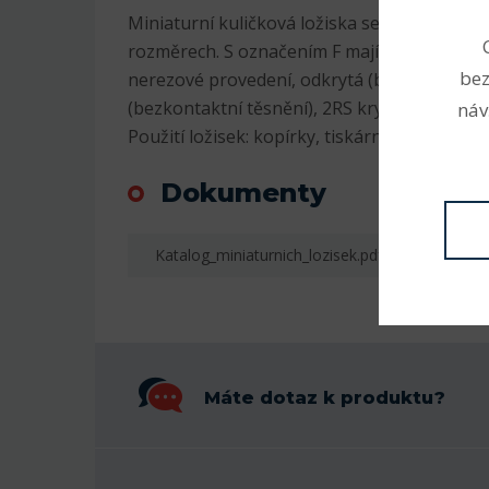
Miniaturní kuličková ložiska se vyrábějí v m
rozměrech. S označením F mají na vnějším 
bez
nerezové provedení, odkrytá (bez označení)
(bezkontaktní těsnění), 2RS krytá plastem (k
náv
Použití ložisek: kopírky, tiskárny, RC modely,
Dokumenty
Katalog_miniaturnich_lozisek.pdf
Máte dotaz k produktu?