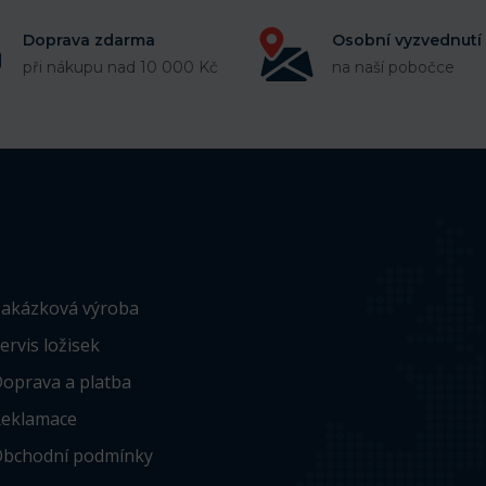
Doprava zdarma
Osobní vyzvednutí
při nákupu nad 10 000 Kč
na naší pobočce
akázková výroba
ervis ložisek
oprava a platba
eklamace
bchodní podmínky