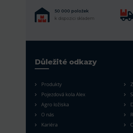
50 000 položek
k dispozici skladem
Důležité odkazy
Produkty
Z
Pojezdová kola Alex
S
Agro ložiska
D
O nás
R
Kariéra
O