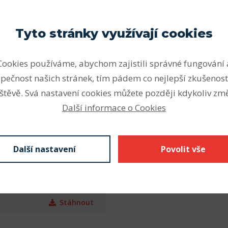
Parametry
Tyto stránky využívají cookies
uků v přesných rozměrových
Vnitřní průměr - d1 (mm)
Cookies používáme, abychom zajistili správné fungování 
 těsnicí schopnost je dána
pečnost našich stránek, tím pádem co nejlepší zkušenost
Síla stěny (mm)
O-kroužku. Pryžový materiál
štěvě. Svá nastavení cookies můžete později kdykoliv změ
 kapalina s vysokým
Materiál
Další informace o Cookies
u a uložení dochází k
tykových těsněných
rostorem je předpětí
Další nastavení
Povolit vše
Stáhnout