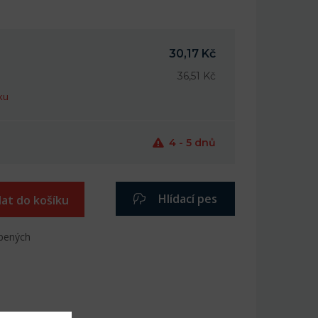
30,17 Kč
36,51 Kč
ku
4 - 5 dnů
Hlídací pes
dat do košíku
íbených