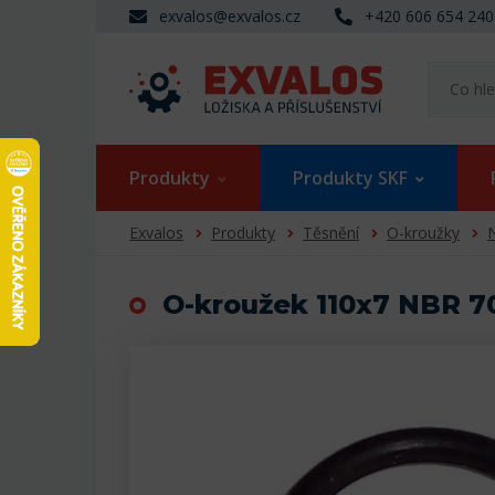
exvalos@exvalos.cz
+420 606 654 240
Produkty
Produkty SKF
Exvalos
Produkty
Těsnění
O-kroužky
N
O-kroužek 110x7 NBR 7