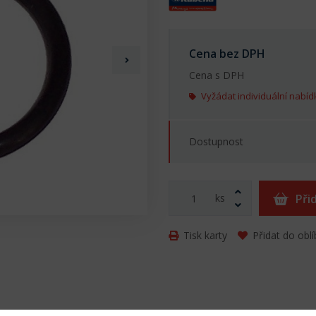
Cena bez DPH
Cena s DPH
Vyžádat individuální nabíd
Dostupnost
ks
Při
Tisk karty
Přidat do obl