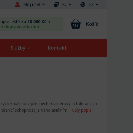
Můj účet
Kč
CZ
upte ještě
za 10 000 Kč
a
Košík
te
dopravu zdarma
Služby
Kontakt
ických kaučuků v přesných rozměrových tolerancích
o těsnicí schopnost je dána axiálním…
Celý popis