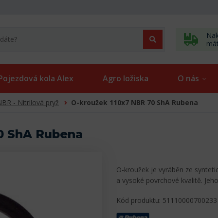
Nak
má
Pojezdová kola Alex
Agro ložiska
O nás
BR - Nitrilová pryž
O-kroužek 110x7 NBR 70 ShA Rubena
0 ShA Rubena
O-kroužek je vyráběn ze syntet
a vysoké povrchové kvalitě. Jeh
Kód produktu: 51110000700233