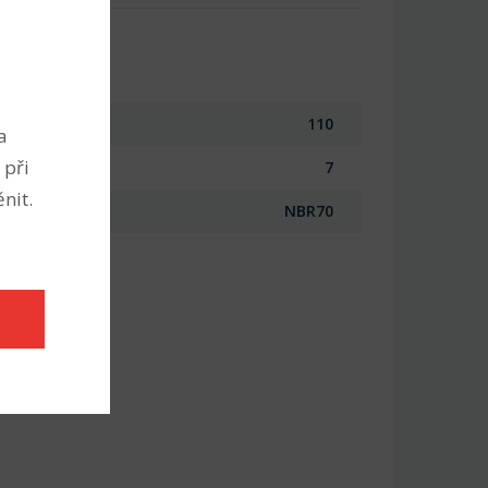
110
a
 při
7
nit.
NBR70