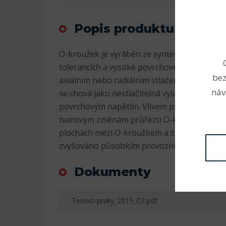
Popis produktu
O-kroužek je vyráběn ze syntetických kauč
tolerancích a vysoké povrchové kvalitě. Jeho
bez
axiálním nebo radiálním stlačením průřezu 
náv
se chová jako nestlačitelná vysoce viskózní
povrchovým napětím. Vlivem působícího tlak
tvarovým změnám průřezu O-kroužku. Na s
plochách mezi O-kroužkem a zástavbovým p
zvyšováno působícím provozním tlakem.
Dokumenty
Tesnici-prvky_2015_CZ.pdf