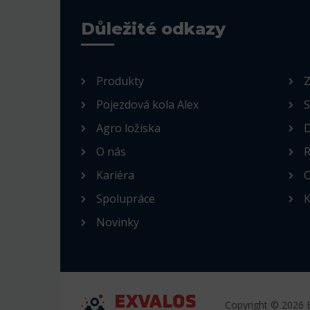
Důležité odkazy
Produkty
Z
Pojezdová kola Alex
S
Agro ložiska
D
O nás
R
Kariéra
O
Spolupráce
K
Novinky
Copyright © 2026 E