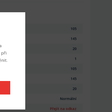
105
145
a
20
 při
1
nit.
105
145
20
Normální
Přejít na odkaz