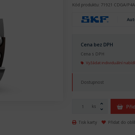
Kód produktu: 71921 CDGA/P4A
Aut
Cena bez DPH
Cena s DPH
Vyžádat individuální nabíd
Dostupnost
ks
Při
Tisk karty
Přidat do obl