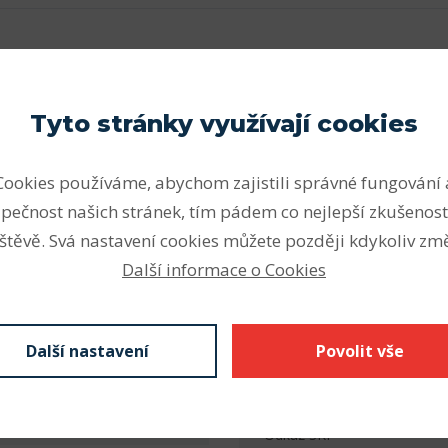
Parametry
oběžné dráhy vnitřních a
Vnitřní průměr (mm)
Tyto stránky využívají cookies
ené ve směru osy ložiska.
Vnější průměr (mm)
ní kombinovaných (současně
Cookies používáme, abychom zajistili správné fungování 
Axiální únosnost kuličkových
Šířka (mm)
pečnost našich stránek, tím pádem co nejlepší zkušenost
oucím stykovým úhlem.
Počet řad
vírá spojnice stykového
štěvě. Svá nastavení cookies můžete později kdykoliv změ
ně, po níž je přenášeno
Další informace o Cookies
Vnitřní průměr (mm)
na druhou, s kolmicí k ose
Vnější průměr (mm)
Další nastavení
Povolit vše
Šířka - B (mm) F
Radiální vůle
Stáhnout
Odkaz SKF