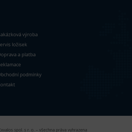
akázková výroba
ervis ložisek
oprava a platba
eklamace
bchodní podmínky
ontakt
xvalos spol. s r. o. – všechna práva vyhrazena