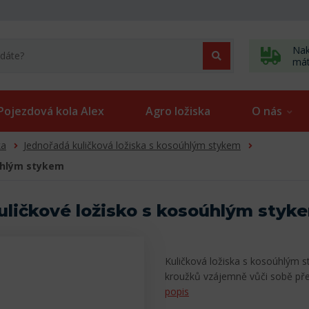
Nak
má
Pojezdová kola Alex
Agro ložiska
O nás
ka
Jednořadá kuličková ložiska s kosoúhlým stykem
oúhlým stykem
ličkové ložisko s kosoúhlým styk
Kuličková ložiska s kosoúhlým s
kroužků vzájemně vůči sobě pře
popis