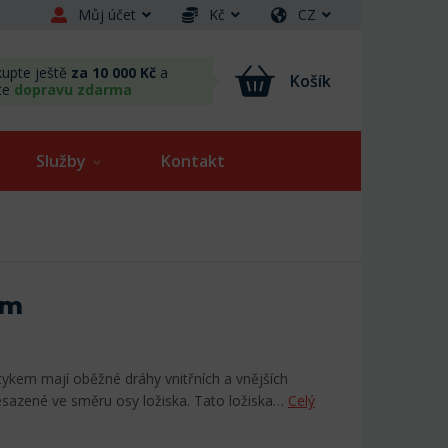
Můj účet
Kč
CZ
upte ještě
za 10 000 Kč
a
Košík
te
dopravu zdarma
Služby
Kontakt
em
tykem mají oběžné dráhy vnitřních a vnějších
sazené ve směru osy ložiska. Tato ložiska…
Celý