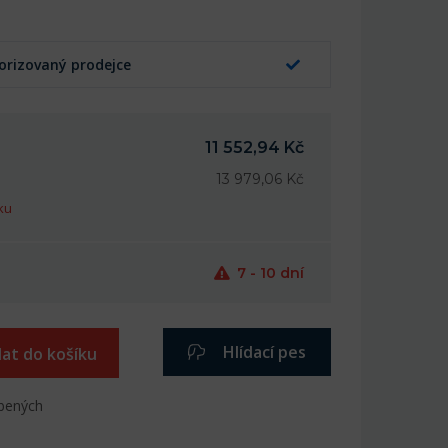
orizovaný prodejce
11 552,94 Kč
13 979,06 Kč
ku
7 - 10 dní
Hlídací pes
dat do košíku
íbených