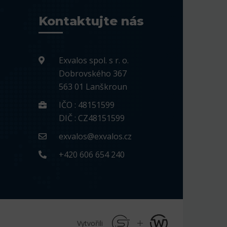
Kontaktujte nás
Exvalos spol. s r. o.
Dobrovského 367
563 01 Lanškroun
IČO : 48151599
DIČ : CZ48151599
exvalos@exvalos.cz
+420 606 654 240
Vytvořili