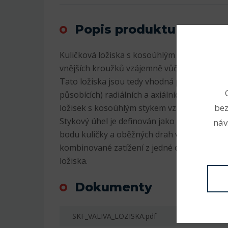
Popis produktu
Kuličková ložiska s kosoúhlým stykem mají 
vnějších kroužků vzájemně vůči sobě přesaz
Tato ložiska jsou tedy vhodná pro přenáše
působících) radiálních a axiálních zatížení. 
bez
ložisek s kosoúhlým stykem vzrůstá s rost
Stykový úhel je definován jako úhel, který s
náv
bodu kuličky a oběžných drah v radiální rovi
kombinované zatížení z jedné oběžné dráhy 
ložiska.
Dokumenty
SKF_VALIVA_LOZISKA.pdf