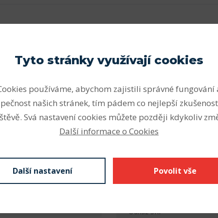
Parametry
oběžné dráhy vnitřních a
Vnitřní průměr (mm)
Tyto stránky využívají cookies
ené ve směru osy ložiska.
Vnější průměr (mm)
ní kombinovaných (současně
Cookies používáme, abychom zajistili správné fungování 
Axiální únosnost kuličkových
Šířka (mm)
pečnost našich stránek, tím pádem co nejlepší zkušenost
oucím stykovým úhlem.
Počet řad
vírá spojnice stykového
štěvě. Svá nastavení cookies můžete později kdykoliv změ
ně, po níž je přenášeno
Další informace o Cookies
Vnitřní průměr (mm)
na druhou, s kolmicí k ose
Vnější průměr (mm)
Další nastavení
Povolit vše
Šířka - B (mm) F
Radiální vůle
Stáhnout
Odkaz SKF