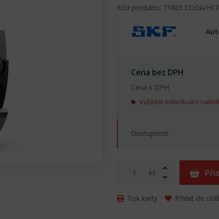
Kód produktu: 71805 CDGA/HC
Aut
Cena bez DPH
Cena s DPH
Vyžádat individuální nabíd
Dostupnost
ks
Při
Tisk karty
Přidat do obl