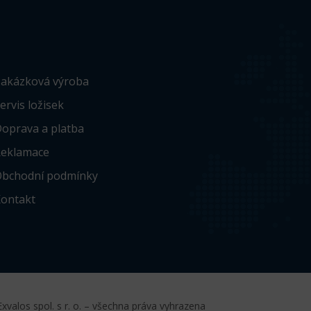
akázková výroba
ervis ložisek
oprava a platba
eklamace
bchodní podmínky
ontakt
xvalos spol. s r. o. – všechna práva vyhrazena