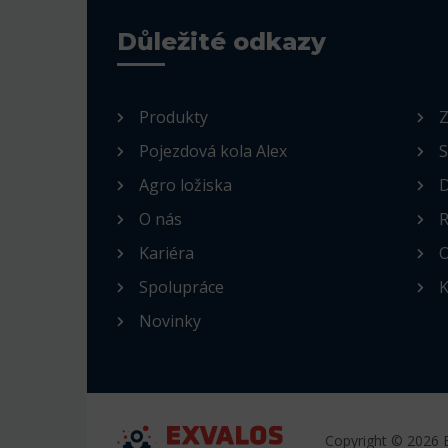
Důležité odkazy
Produkty
Z
Pojezdová kola Alex
S
Agro ložiska
D
O nás
R
Kariéra
O
Spolupráce
K
Novinky
Copyright © 2026 E