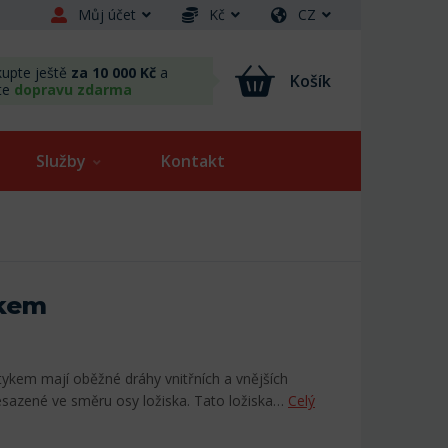
Můj účet
Kč
CZ
upte ještě
za 10 000 Kč
a
Košík
te
dopravu zdarma
Služby
Kontakt
ykem
tykem mají oběžné dráhy vnitřních a vnějších
sazené ve směru osy ložiska. Tato ložiska…
Celý