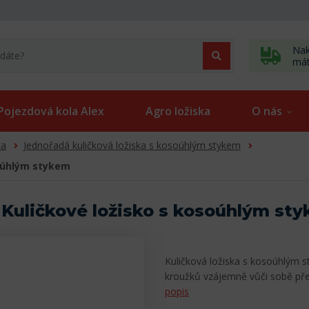
Nak
má
Pojezdová kola Alex
Agro ložiska
O nás
ka
Jednořadá kuličková ložiska s kosoúhlým stykem
soúhlým stykem
uličkové ložisko s kosoúhlým st
Kuličková ložiska s kosoúhlým s
kroužků vzájemně vůči sobě pře
popis