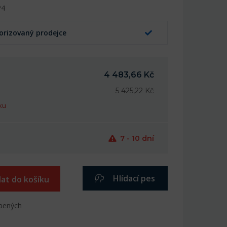
P4
orizovaný prodejce
4 483,66 Kč
5 425,22 Kč
ku
7 - 10 dní
Hlídací pes
dat do košíku
íbených