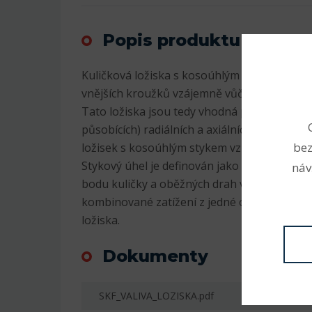
Popis produktu
Kuličková ložiska s kosoúhlým stykem mají 
vnějších kroužků vzájemně vůči sobě přesaz
Tato ložiska jsou tedy vhodná pro přenáše
působících) radiálních a axiálních zatížení. 
bez
ložisek s kosoúhlým stykem vzrůstá s rost
Stykový úhel je definován jako úhel, který s
náv
bodu kuličky a oběžných drah v radiální rovi
kombinované zatížení z jedné oběžné dráhy 
ložiska.
Dokumenty
SKF_VALIVA_LOZISKA.pdf