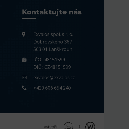
Kontaktujte nás
Exvalos spol. s r. o.
Dobrovského 367
563 01 Lanškroun
IČO : 48151599
DIČ : CZ48151599
exvalos@exvalos.cz
+420 606 654 240
Vytvořili