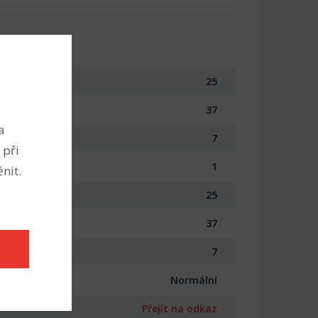
25
37
a
7
 při
1
nit.
25
37
7
Normální
Přejít na odkaz