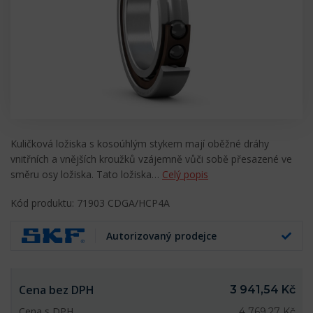
Kuličková ložiska s kosoúhlým stykem mají oběžné dráhy
vnitřních a vnějších kroužků vzájemně vůči sobě přesazené ve
směru osy ložiska. Tato ložiska…
Celý popis
Kód produktu: 71903 CDGA/HCP4A
Autorizovaný prodejce
Cena bez DPH
3 941,54 Kč
Cena s DPH
4 769,27 Kč