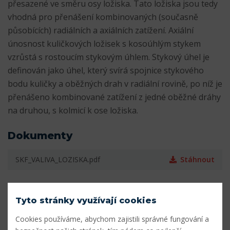
přesazené ve směru osy ložiska. Tato ložiska jsou tedy
vhodná pro přenášení kombinovaných (současně
působících) radiálních a axiálních zatížení. Axiální
únosnost kuličkových ložisek s kosoúhlým stykem
vzrůstá s rostoucím stykovým úhlem. Stykový úhel je
definován jako úhel, který svírá spojnice stykového
bodu kuličky a oběžných drah v radiální rovině, po níž je
přenášeno kombinované zatížení z jedné oběžné dráhy
na druhou, s kolmicí k ose ložiska.
Dokumenty
SKF_VALIVA_LOZISKA.pdf
Stáhnout
Parametry
Tyto stránky využívají cookies
Vnitřní průměr (mm)
17
Cookies používáme, abychom zajistili správné fungování a