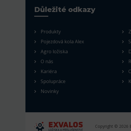
Důležité odkazy
Produkty
Z
Pojezdová kola Alex
S
Agro ložiska
D
O nás
R
Kariéra
O
Spolupráce
K
Novinky
Copyright © 2026 E