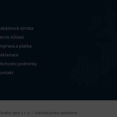
akázková výroba
ervis ložisek
oprava a platba
eklamace
bchodní podmínky
ontakt
xvalos spol. s r. o. – všechna práva vyhrazena