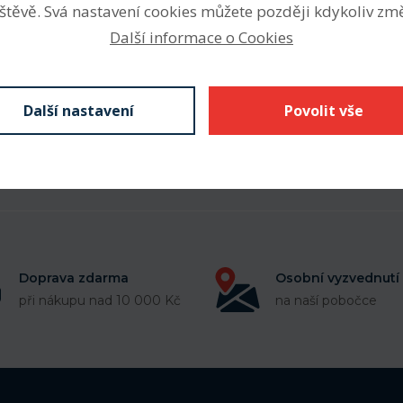
štěvě. Svá nastavení cookies můžete později kdykoliv změ
ištění přenosu krouticího
ř. řemenice, řetězové kolo,
Další informace o Cookies
Další nastavení
Povolit vše
Doprava zdarma
Osobní vyzvednutí
při nákupu nad 10 000 Kč
na naší pobočce