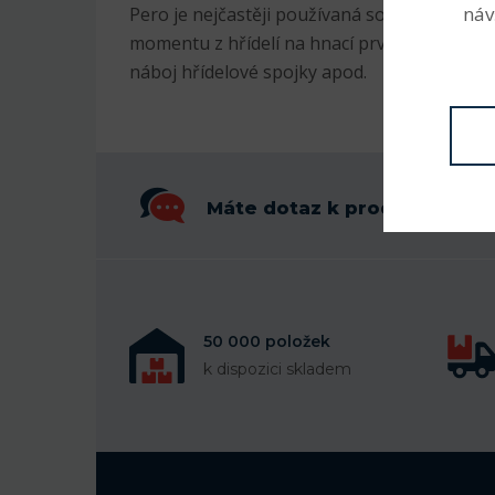
náv
Pero je nejčastěji používaná součást pro zaj
momentu z hřídelí na hnací prvek jako je nap
náboj hřídelové spojky apod.
Máte dotaz k produktu?
50 000 položek
k dispozici skladem