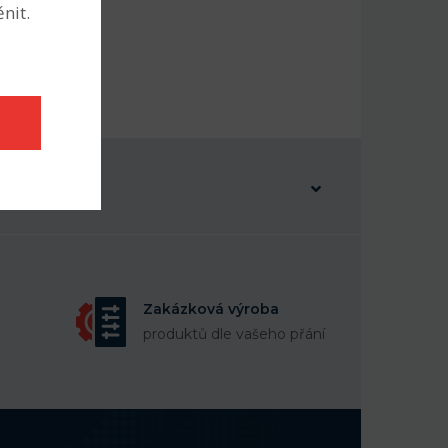
nit.
Zakázková výroba
produktů dle vašeho přání