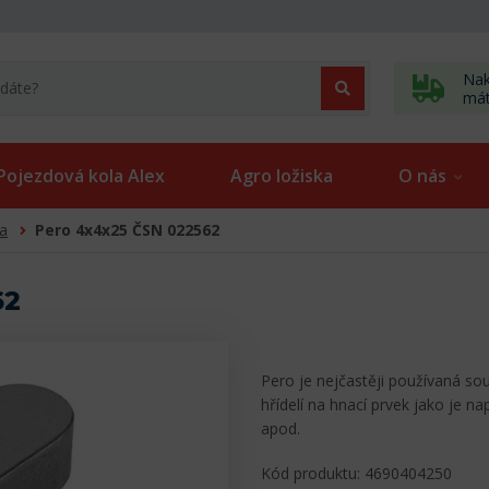
Nak
má
Pojezdová kola Alex
Agro ložiska
O nás
ra
Pero 4x4x25 ČSN 022562
62
Pero je nejčastěji používaná so
hřídelí na hnací prvek jako je n
apod.
Kód produktu: 4690404250