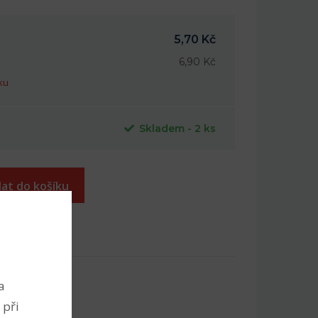
5,70 Kč
6,90 Kč
ku
Skladem - 2 ks
dat do košíku
íbených
a
 při