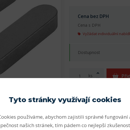
Cena bez DPH
Cena s DPH
Vyžádat individuální nabíd
Dostupnost
ks
Při
Tisk karty
Přidat do obl
Tyto stránky využívají cookies
Cookies používáme, abychom zajistili správné fungování 
pečnost našich stránek, tím pádem co nejlepší zkušenost