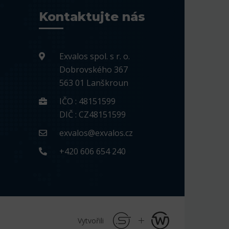
Kontaktujte nás
Exvalos spol. s r. o.
Dobrovského 367
563 01 Lanškroun
IČO : 48151599
DIČ : CZ48151599
exvalos@exvalos.cz
+420 606 654 240
Vytvořili