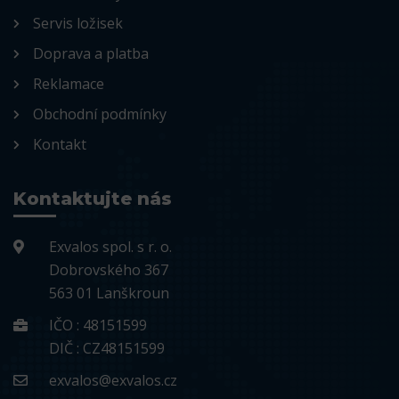
Servis ložisek
Doprava a platba
Reklamace
Obchodní podmínky
Kontakt
Kontaktujte nás
Exvalos spol. s r. o.
Dobrovského 367
563 01 Lanškroun
IČO : 48151599
DIČ : CZ48151599
exvalos@exvalos.cz