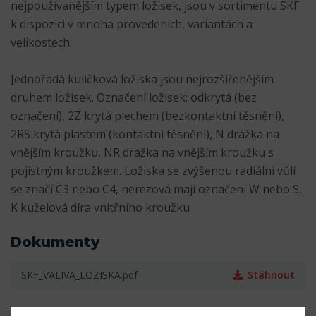
nejpoužívanějším typem ložisek, jsou v sortimentu SKF
k dispozici v mnoha provedeních, variantách a
velikostech.
Jednořadá kuličková ložiska jsou nejrozšířenějším
druhem ložisek. Označení ložisek: odkrytá (bez
označení), 2Z krytá plechem (bezkontaktní těsnění),
2RS krytá plastem (kontaktní těsnění), N drážka na
vnějším kroužku, NR drážka na vnějším kroužku s
pojistným kroužkem. Ložiska se zvýšenou radiální vůlí
se značí C3 nebo C4, nerezová mají označení W nebo S,
K kuželová díra vnitřního kroužku
Dokumenty
SKF_VALIVA_LOZISKA.pdf
Stáhnout
Parametry