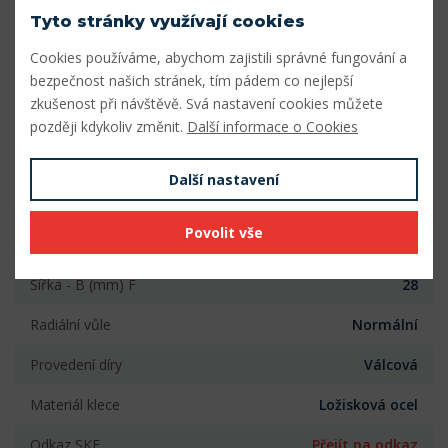
Tyto stránky využívají cookies
Vnitřní průměr (mm)
120
Cookies používáme, abychom zajistili správné fungování a
bezpečnost našich stránek, tím pádem co nejlepší
Vnější průměr (mm)
180
zkušenost při návštěvě. Svá nastavení cookies můžete
Šířka (mm)
28
později kdykoliv změnit.
Další informace o Cookies
Počet řad
1
Další nastavení
Vnitřní průměr (mm)
120
Povolit vše
Vnější průměr (mm)
180
Šířka - B (mm) F
28
Radiální vůle
Normální
Provedení díry
Válcová
Materiál klece
Ložisková ocel
Odkaz SKF
Přejít na odkaz