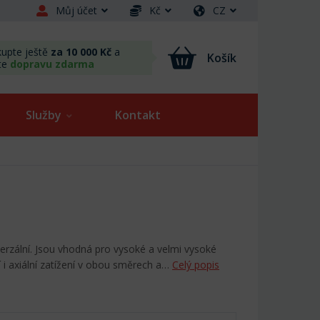
Můj účet
Kč
CZ
upte ještě
za 10 000 Kč
a
Košík
te
dopravu zdarma
Služby
Kontakt
verzální. Jsou vhodná pro vysoké a velmi vysoké
 i axiální zatížení v obou směrech a…
Celý popis