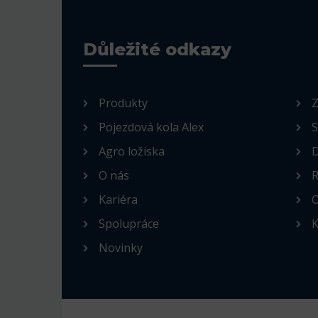
Důležité odkazy
Produkty
Z
Pojezdová kola Alex
S
Agro ložiska
D
O nás
R
Kariéra
O
Spolupráce
K
Novinky