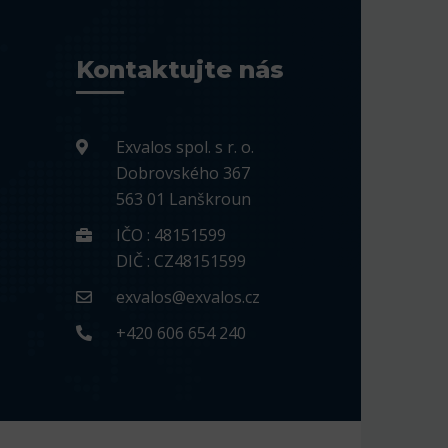
Kontaktujte nás
Exvalos spol. s r. o.
Dobrovského 367
563 01 Lanškroun
IČO : 48151599
DIČ : CZ48151599
exvalos@exvalos.cz
+420 606 654 240