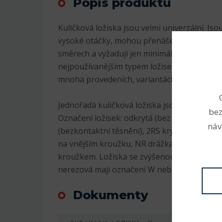
Popis produktu
Kuličková ložiska jsou velmi univerzální. Js
vysoké otáčky, mohou přenášet radiální i axi
směrech a vyžadují jen minimální údržbu. Pr
nejpoužívanějším typem ložisek, jsou v sorti
mnoha provedeních, variantách a velikostec
Jednořadá kuličková ložiska jsou nejrozšíře
bez
Označení ložisek: odkrytá (bez označení), 2
náv
(bezkontaktní těsnění), 2RS krytá plastem (
na vnějším kroužku, NR drážka na vnějším 
kroužkem. Ložiska se zvýšenou radiální vůlí
nerezová mají označení W nebo S, K kuželov
Dokumenty