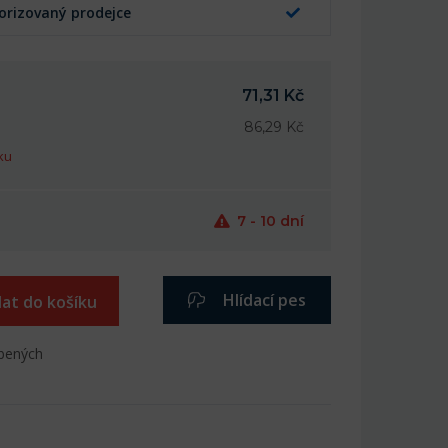
orizovaný prodejce
71,31 Kč
86,29 Kč
ku
7 - 10 dní
Hlídací pes
dat do košíku
íbených