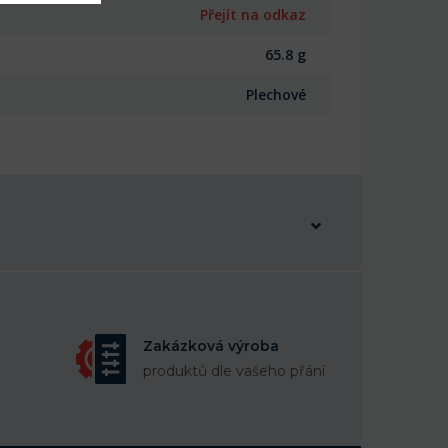
Přejít na odkaz
65.8 g
Plechové
Zakázková výroba
produktů dle vašeho přání