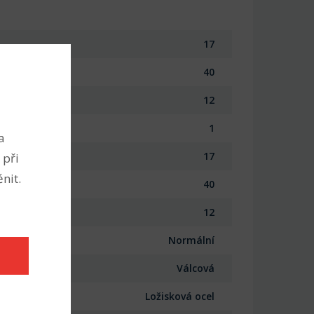
17
40
12
1
a
17
 při
nit.
40
12
Normální
Válcová
Ložisková ocel