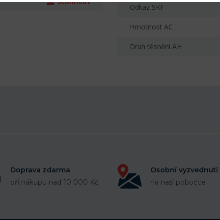
Stáhnout
Odkaz SKF
Hmotnost AC
Druh těsnění AH
Doprava zdarma
Osobní vyzvednutí
při nákupu nad 10 000 Kč
na naší pobočce