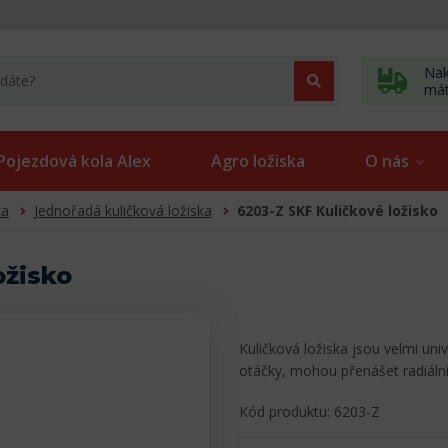
Nak
má
Pojezdová kola Alex
Agro ložiska
O nás
ka
Jednořadá kuličková ložiska
6203-Z SKF Kuličkové ložisko
ožisko
Kuličková ložiska jsou velmi uni
otáčky, mohou přenášet radiální
Kód produktu: 6203-Z