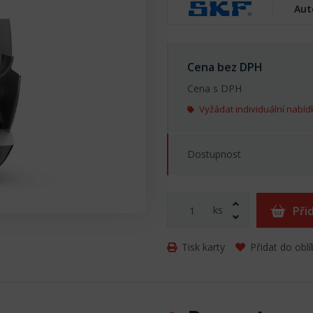
Aut
Cena bez DPH
Cena s DPH
Vyžádat individuální nabíd
Dostupnost
ks
Při
Tisk karty
Přidat do obl