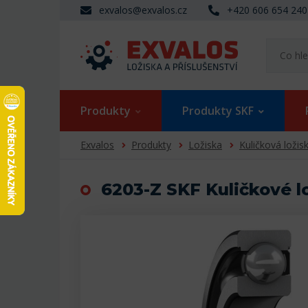
exvalos@exvalos.cz
+420 606 654 240
Produkty
Produkty SKF
Exvalos
Produkty
Ložiska
Kuličková ložis
6203-Z SKF Kuličkové l