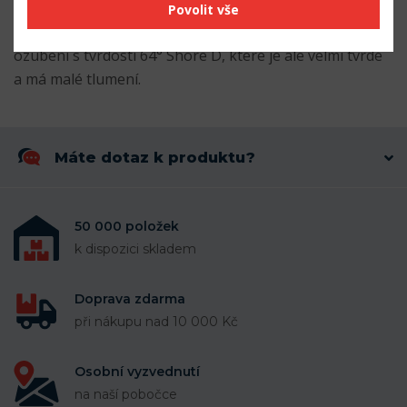
točivé momenty je možné použít také ozubení s
Povolit vše
tvrdostí 95° a 98° Shore A a pro vysoké točivé momenty
ozubení s tvrdostí 64° Shore D, které je ale velmi tvrdé
a má malé tlumení.
Máte dotaz k produktu?
50 000 položek
k dispozici skladem
Doprava zdarma
při nákupu nad 10 000 Kč
Osobní vyzvednutí
na naší pobočce