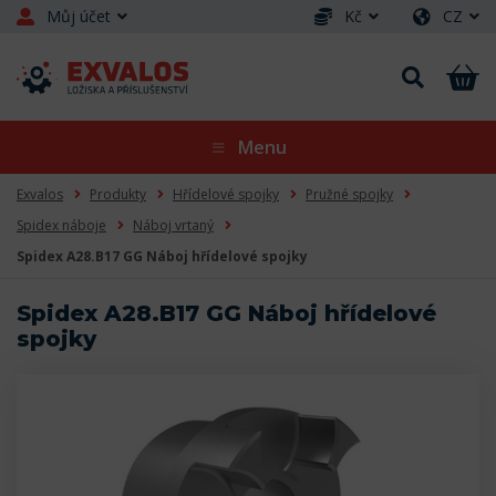
Můj účet
Kč
CZ
Menu
Exvalos
Produkty
Hřídelové spojky
Pružné spojky
Spidex náboje
Náboj vrtaný
Spidex A28.B17 GG Náboj hřídelové spojky
Spidex A28.B17 GG Náboj hřídelové
spojky