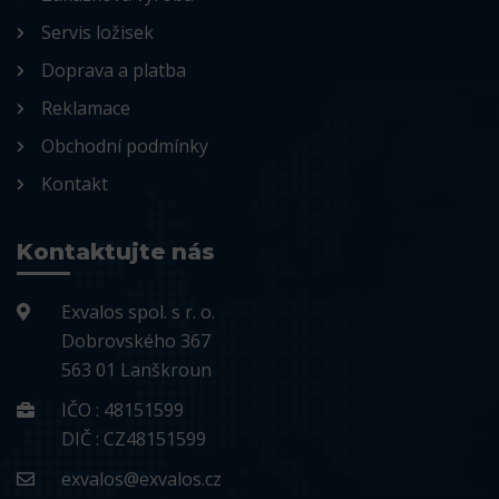
Servis ložisek
Doprava a platba
Reklamace
Obchodní podmínky
Kontakt
Kontaktujte nás
Exvalos spol. s r. o.
Dobrovského 367
563 01 Lanškroun
IČO : 48151599
DIČ : CZ48151599
exvalos@exvalos.cz