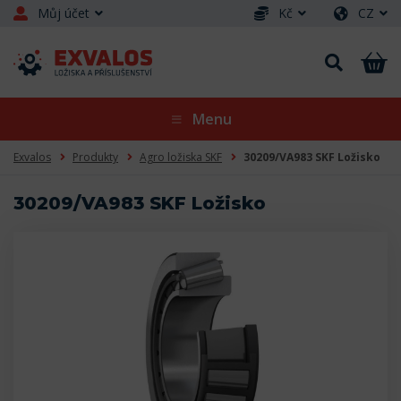
Můj účet
Kč
CZ
Menu
Exvalos
Produkty
Agro ložiska SKF
30209/VA983 SKF Ložisko
30209/VA983 SKF Ložisko