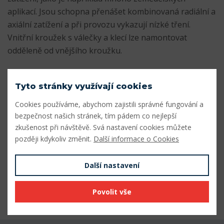
aplikací. Jsou schopna přenášet kombinovaná radiální a
axiální zatížení a při provozu vykazují nízké tření.
Vnitřní kroužek s válečky a klecí lze namontovat
odděleně od vnějšího kroužku.
- Určeno pro mírné zatížení, jako v mnoha
Tyto stránky využívají cookies
zemědělských aplikacích.
- Střední radiální a axiální únosnost
Cookies používáme, abychom zajistili správné fungování a
- Přenášejí axiální zatížení v jednom směru
bezpečnost našich stránek, tím pádem co nejlepší
zkušenost při návštěvě. Svá nastavení cookies můžete
- Nízké tření a dlouhá životnost
později kdykoliv změnit.
Další informace o Cookies
- Oddělitelné a vyměnitelné součásti
Parametry
Další nastavení
Odkaz SKF
Přejít na odkaz
Povolit vše