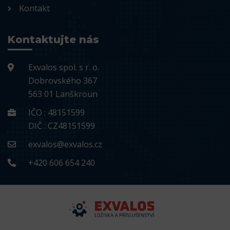
Kontakt
Kontaktujte nás
Exvalos spol. s r. o.
Dobrovského 367
563 01 Lanškroun
IČO : 48151599
DIČ : CZ48151599
exvalos@exvalos.cz
+420 606 654 240