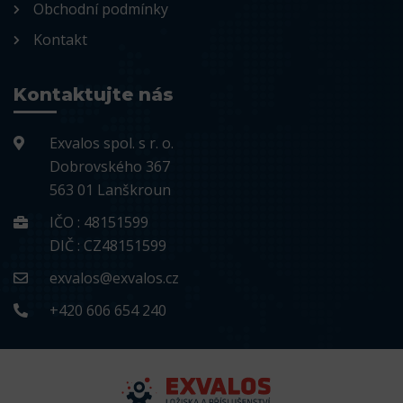
Obchodní podmínky
Kontakt
Kontaktujte nás
Exvalos spol. s r. o.
Dobrovského 367
563 01 Lanškroun
IČO : 48151599
DIČ : CZ48151599
exvalos@exvalos.cz
+420 606 654 240