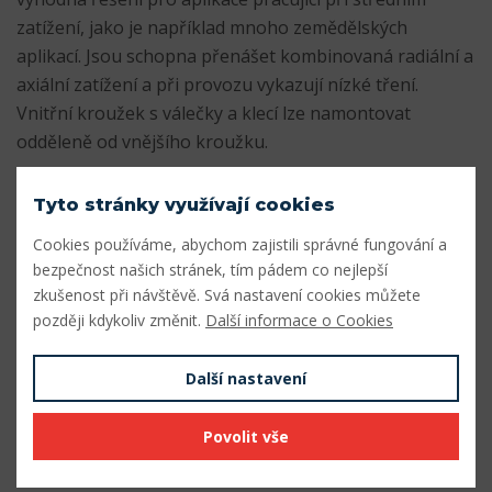
zatížení, jako je například mnoho zemědělských
aplikací. Jsou schopna přenášet kombinovaná radiální a
axiální zatížení a při provozu vykazují nízké tření.
Vnitřní kroužek s válečky a klecí lze namontovat
odděleně od vnějšího kroužku.
- Určeno pro mírné zatížení, jako v mnoha
Tyto stránky využívají cookies
zemědělských aplikacích.
Cookies používáme, abychom zajistili správné fungování a
- Střední radiální a axiální únosnost
bezpečnost našich stránek, tím pádem co nejlepší
- Přenášejí axiální zatížení v jednom směru
zkušenost při návštěvě. Svá nastavení cookies můžete
- Nízké tření a dlouhá životnost
později kdykoliv změnit.
Další informace o Cookies
- Oddělitelné a vyměnitelné součásti
Další nastavení
Parametry
Povolit vše
Odkaz SKF
Přejít na odkaz