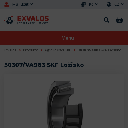
Můj účet
Kč
CZ
Menu
Exvalos
Produkty
Agro ložiska SKF
30307/VA983 SKF Ložisko
30307/VA983 SKF Ložisko