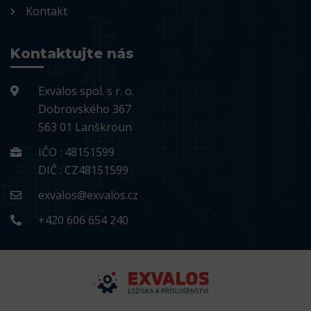
Kontakt
Kontaktujte nás
Exvalos spol. s r. o.
Dobrovského 367
563 01 Lanškroun
IČO : 48151599
DIČ : CZ48151599
exvalos@exvalos.cz
+420 606 654 240