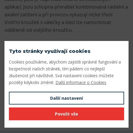
aplikací. Jsou schopna přenášet kombinovaná radiální a
axiální zatížení a při provozu vykazují nízké tření.
Vnitřní kroužek s válečky a klecí lze namontovat
odděleně od vnějšího kroužku.
- Určeno pro mírné zatížení, jako v mnoha
Tyto stránky využívají cookies
zemědělských aplikacích.
- Střední radiální a axiální únosnost
Cookies používáme, abychom zajistili správné fungování a
- Přenášejí axiální zatížení v jednom směru
bezpečnost našich stránek, tím pádem co nejlepší
zkušenost při návštěvě. Svá nastavení cookies můžete
- Nízké tření a dlouhá životnost
později kdykoliv změnit.
Další informace o Cookies
- Oddělitelné a vyměnitelné součásti
Parametry
Další nastavení
Odkaz SKF
Přejít na odkaz
Povolit vše