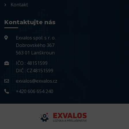
Kontakt
Kontaktujte nás
Exvalos spol. s r. o.
Dobrovského 367
563 01 Lanškroun
IČO : 48151599
DIČ : CZ48151599
exvalos@exvalos.cz
+420 606 654 240