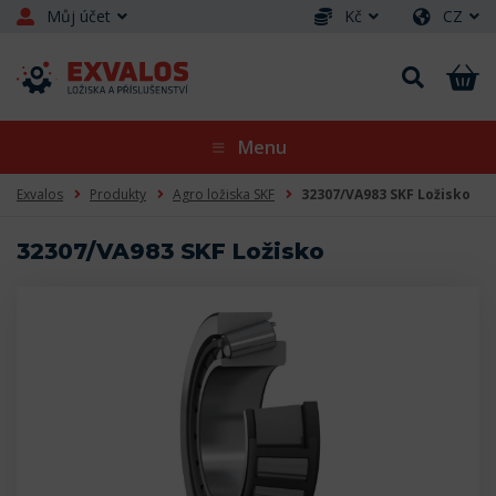
Můj účet
Kč
CZ
Menu
Exvalos
Produkty
Agro ložiska SKF
32307/VA983 SKF Ložisko
32307/VA983 SKF Ložisko