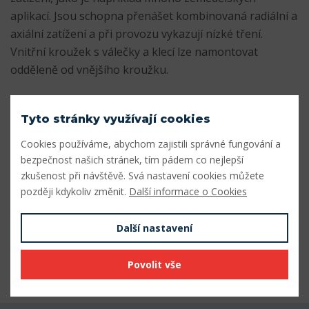
aplikací. Jsou schopna přenášet kombinovaná radiální a
axiální zatížení a při provozu vykazují nízké tření.
Vnitřní kroužek s válečky a klecí lze namontovat
odděleně od vnějšího kroužku.
- Určeno pro mírné zatížení, jako v mnoha
Tyto stránky využívají cookies
zemědělských aplikacích.
- Střední radiální a axiální únosnost
Cookies používáme, abychom zajistili správné fungování a
- Přenášejí axiální zatížení v jednom směru
bezpečnost našich stránek, tím pádem co nejlepší
zkušenost při návštěvě. Svá nastavení cookies můžete
- Nízké tření a dlouhá životnost
později kdykoliv změnit.
Další informace o Cookies
- Oddělitelné a vyměnitelné součásti
Parametry
Další nastavení
Odkaz SKF
Přejít na odkaz
Povolit vše