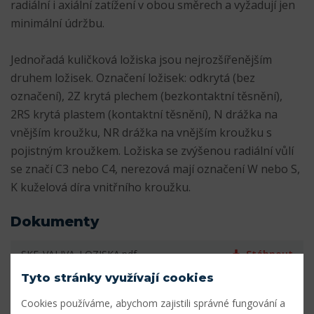
radiální i axiální zatížení v obou směrech a vyžadují jen
minimální údržbu.
Jednořadá kuličková ložiska jsou nejrozšířenějším
druhem ložisek. Označení ložisek: odkrytá (bez
označení), 2Z krytá plechem (bezkontaktní těsnění),
2RS krytá plastem (kontaktní těsnění), N drážka na
vnějším kroužku, NR drážka na vnějším kroužku s
pojistným kroužkem. Ložiska se zvýšenou radiální vůlí
se značí C3 nebo C4, nerezová mají označení W nebo S,
K kuželová díra vnitřního kroužku.
Dokumenty
SKF_VALIVA_LOZISKA.pdf
Stáhnout
Tyto stránky využívají cookies
Parametry
Cookies používáme, abychom zajistili správné fungování a