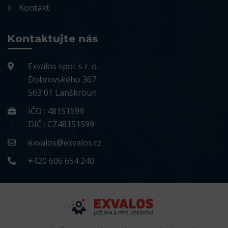
Kontakt
Kontaktujte nás
Exvalos spol. s r. o.
Dobrovského 367
563 01 Lanškroun
IČO : 48151599
DIČ : CZ48151599
exvalos@exvalos.cz
+420 606 654 240