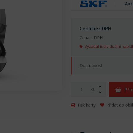
Aut
Cena bez DPH
Cena s DPH
Vyžádat individuální nabíd
Dostupnost
ks
Při
Tisk karty
Přidat do obl