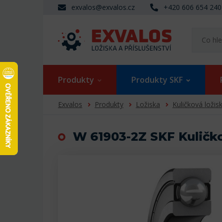
exvalos@exvalos.cz
+420 606 654 240
Produkty
Produkty SKF
Exvalos
Produkty
Ložiska
Kuličková ložis
W 61903-2Z SKF Kuličko