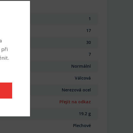
1
17
a
30
 při
7
nit.
Normální
Válcová
Nerezová ocel
Přejít na odkaz
19.2 g
Plechové