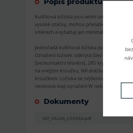
Popis produktu
Kuličková ložiska jsou velmi univerzální. Js
vysoké otáčky, mohou přenášet radiální i axi
směrech a vyžadují jen minimální údržbu.
Jednořadá kuličková ložiska jsou nejrozšíře
bez
Označení ložisek: odkrytá (bez označení), 2
náv
(bezkontaktní těsnění), 2RS krytá plastem (
na vnějším kroužku, NR drážka na vnějším 
kroužkem. Ložiska se zvýšenou radiální vůlí
nerezová mají označení W nebo S, K kuželov
Dokumenty
SKF_VALIVA_LOZISKA.pdf