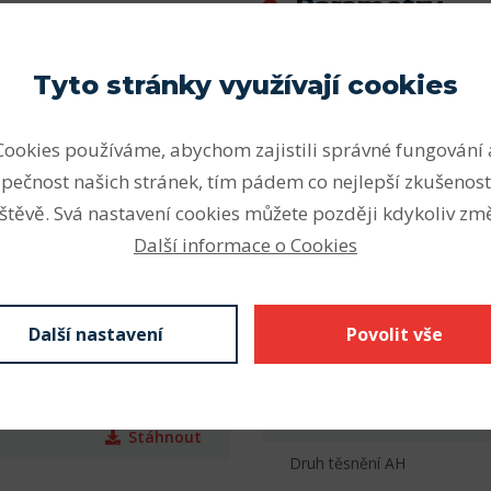
Parametry
ou vhodná pro vysoké a velmi
Počet řad
Tyto stránky využívají cookies
ální zatížení v obou
Vnitřní průměr (mm)
Cookies používáme, abychom zajistili správné fungování 
Vnější průměr (mm)
nějším druhem ložisek.
pečnost našich stránek, tím pádem co nejlepší zkušenost
Šířka - B (mm) F
Z krytá plechem
štěvě. Svá nastavení cookies můžete později kdykoliv změ
kontaktní těsnění), N drážka
Další informace o Cookies
Radiální vůle
kroužku s pojistným
 se značí C3 nebo C4,
Provedení díry
á díra vnitřního kroužku.
Materiál klece
Další nastavení
Povolit vše
Odkaz SKF
Hmotnost AC
Stáhnout
Druh těsnění AH