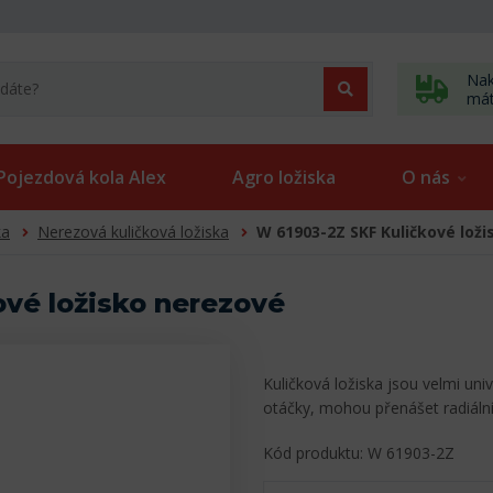
Nak
má
Pojezdová kola Alex
Agro ložiska
O nás
ka
Nerezová kuličková ložiska
W 61903-2Z SKF Kuličkové lož
vé ložisko nerezové
Kuličková ložiska jsou velmi uni
otáčky, mohou přenášet radiální
Kód produktu: W 61903-2Z