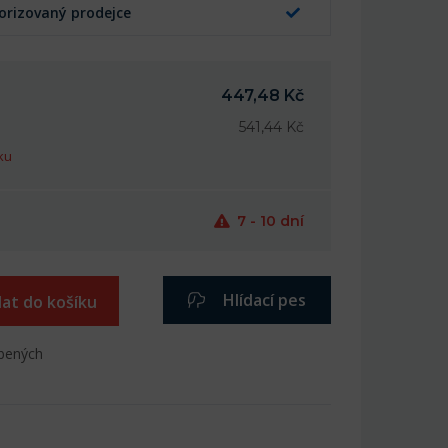
orizovaný prodejce
447,48 Kč
541,44 Kč
ku
7 - 10 dní
Hlídací pes
dat do košíku
íbených