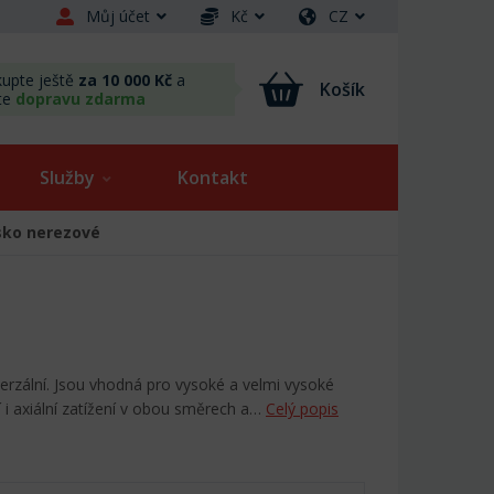
Můj účet
Kč
CZ
upte ještě
za 10 000 Kč
a
Košík
te
dopravu zdarma
Služby
Kontakt
isko nerezové
verzální. Jsou vhodná pro vysoké a velmi vysoké
 i axiální zatížení v obou směrech a…
Celý popis