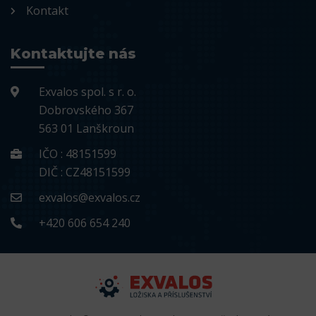
Kontakt
Kontaktujte nás
Exvalos spol. s r. o.
Dobrovského 367
563 01 Lanškroun
IČO : 48151599
DIČ : CZ48151599
exvalos@exvalos.cz
+420 606 654 240