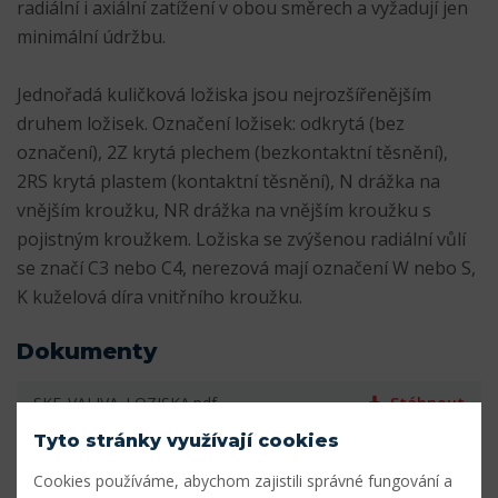
radiální i axiální zatížení v obou směrech a vyžadují jen
minimální údržbu.
Jednořadá kuličková ložiska jsou nejrozšířenějším
druhem ložisek. Označení ložisek: odkrytá (bez
označení), 2Z krytá plechem (bezkontaktní těsnění),
2RS krytá plastem (kontaktní těsnění), N drážka na
vnějším kroužku, NR drážka na vnějším kroužku s
pojistným kroužkem. Ložiska se zvýšenou radiální vůlí
se značí C3 nebo C4, nerezová mají označení W nebo S,
K kuželová díra vnitřního kroužku.
Dokumenty
SKF_VALIVA_LOZISKA.pdf
Stáhnout
Tyto stránky využívají cookies
Parametry
Cookies používáme, abychom zajistili správné fungování a