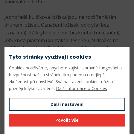
minimální údržbu.
Jednořadá kuličková ložiska jsou nejrozšířenějším
druhem ložisek. Označení ložisek: odkrytá (bez
označení), 2Z krytá plechem (bezkontaktní těsnění),
2RS krytá plastem (kontaktní těsnění), N drážka na
vnějším kroužku, NR drážka na vnějším kroužku s
pojistným kroužkem. Ložiska se zvýšenou radiální vůlí
Tyto stránky využívají cookies
se značí C3 nebo C4, nerezová mají označení W nebo S,
Cookies používáme, abychom zajistili správné fungování a
K kuželová díra vnitřního kroužku.
bezpečnost našich stránek, tím pádem co nejlepší
zkušenost při návštěvě. Svá nastavení cookies můžete
Parametry
později kdykoliv změnit.
Další informace o Cookies
Vnitřní průměr (mm)
10
Další nastavení
Vnější průměr (mm)
26
Povolit vše
Šířka (mm)
8