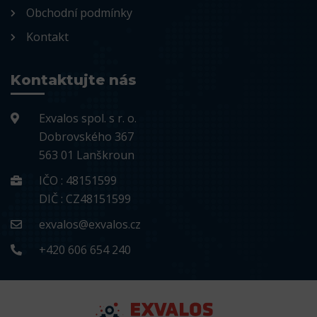
Obchodní podmínky
Kontakt
Kontaktujte nás
Exvalos spol. s r. o.
Dobrovského 367
563 01 Lanškroun
IČO : 48151599
DIČ : CZ48151599
exvalos@exvalos.cz
+420 606 654 240