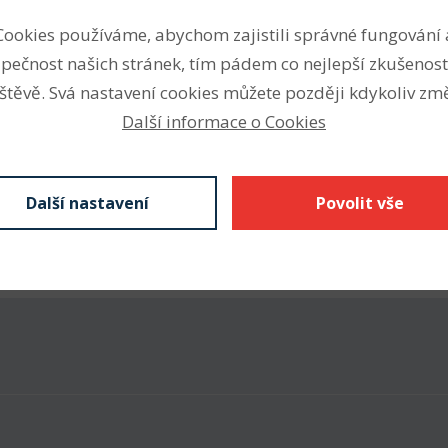
Cookies používáme, abychom zajistili správné fungování 
pečnost našich stránek, tím pádem co nejlepší zkušenost
štěvě. Svá nastavení cookies můžete později kdykoliv změ
Parametry
Další informace o Cookies
ky představují hospodárné a
Odkaz SKF
ící požadavky na snadnou
irokou nabídku ložiskových
Další nastavení
Povolit vše