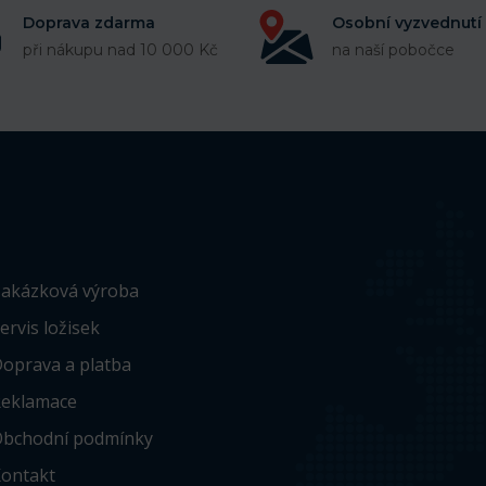
Doprava zdarma
Osobní vyzvednutí
při nákupu nad 10 000 Kč
na naší pobočce
akázková výroba
ervis ložisek
oprava a platba
eklamace
bchodní podmínky
ontakt