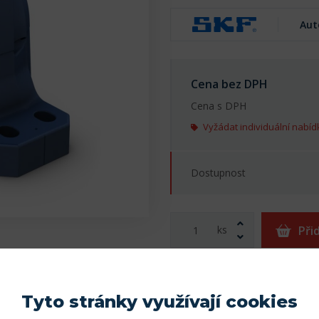
Aut
Cena bez DPH
Cena s DPH
Vyžádat individuální nabíd
Dostupnost
ks
Při
Tisk karty
Přidat do obl
Tyto stránky využívají cookies
Najít kompatibilní