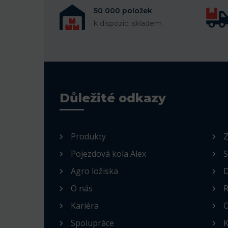
50 000 položek
k dispozici skladem
Důležité odkazy
Produkty
Z
Pojezdová kola Alex
S
Agro ložiska
D
O nás
R
Kariéra
O
Spolupráce
K