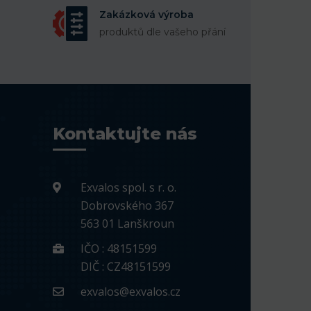
Zakázková výroba
produktů dle vašeho přání
Kontaktujte nás
Exvalos spol. s r. o.
Dobrovského 367
563 01 Lanškroun
IČO : 48151599
DIČ : CZ48151599
exvalos@exvalos.cz