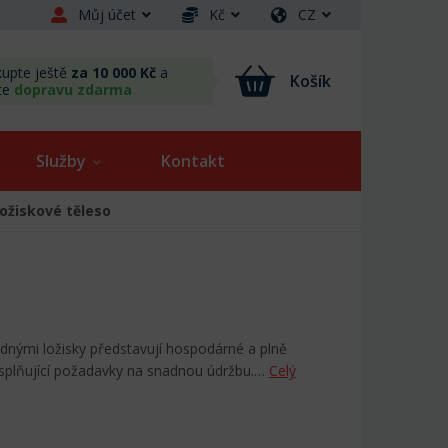
Můj účet
Kč
CZ
upte ještě
za 10 000 Kč
a
Košík
te
dopravu zdarma
Služby
Kontakt
Ložiskové těleso
dnými ložisky představují hospodárné a plně
 splňující požadavky na snadnou údržbu.…
Celý