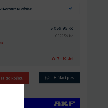
orizovaný prodejce
5 059,95 Kč
6 122,54 Kč
ku
7 - 10 dní
Hlídací pes
dat do košíku
íbených
 produkty SKF