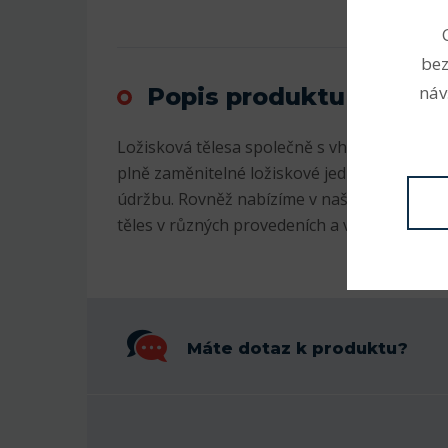
bez
náv
Popis produktu
Ložisková tělesa společně s vhodnými ložis
plně zaměnitelné ložiskové jednotky splňuj
údržbu. Rovněž nabízíme v našem e-shopu š
těles v různých provedeních a velikostech.
Máte dotaz k produktu?