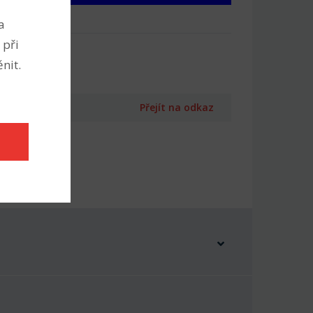
a
 při
nit.
Přejít na odkaz