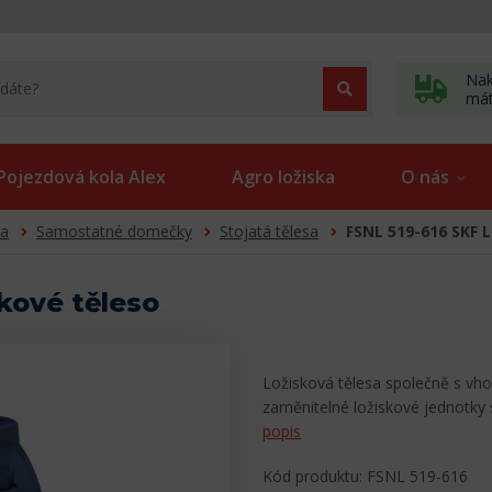
Nak
má
Pojezdová kola Alex
Agro ložiska
O nás
sa
Samostatné domečky
Stojatá tělesa
FSNL 519-616 SKF 
kové těleso
Ložisková tělesa společně s vho
zaměnitelné ložiskové jednotky
popis
Kód produktu: FSNL 519-616