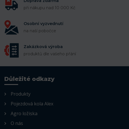
Doprava zdarma
při nákupu nad 10 000 Kč
Osobní vyzvednutí
na naší pobočce
Zakázková výroba
produktů dle vašeho přání
Důležité odkazy
Produkty
Pojezdová kola Alex
Agro ložiska
O nás