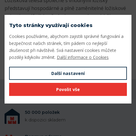
Ložisková tělesa společně s vhodnými ložisky
představují hospodárné a plně zaměnitelné ložiskové
jednotky splňující požadavky na snadnou údržbu.
Rovněž nabízíme v našem e-shopu širokou nabídku
Tyto stránky využívají cookies
ložiskových těles v různých provedeních a velikostech.
Cookies používáme, abychom zajistili správné fungování a
bezpečnost našich stránek, tím pádem co nejlepší
Parametry
zkušenost při návštěvě. Svá nastavení cookies můžete
později kdykoliv změnit.
Další informace o Cookies
Odkaz SKF
Přejít na odkaz
Další nastavení
Povolit vše
Máte dotaz k produktu?
50 000 položek
k dispozici skladem