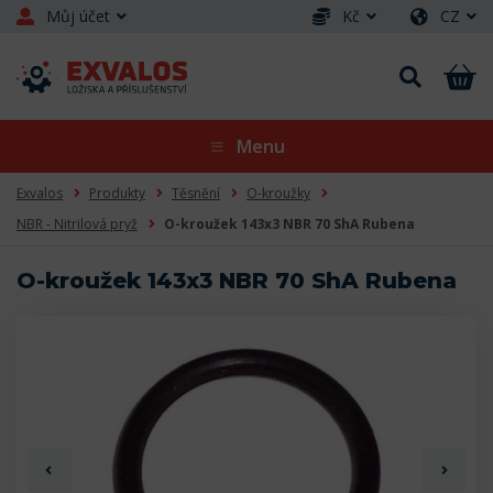
Můj účet
Kč
CZ
Menu
Exvalos
Produkty
Těsnění
O-kroužky
NBR - Nitrilová pryž
O-kroužek 143x3 NBR 70 ShA Rubena
O-kroužek 143x3 NBR 70 ShA Rubena