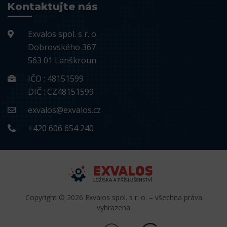
Kontaktujte nás
Exvalos spol. s r. o.
Dobrovského 367
563 01 Lanškroun
IČO : 48151599
DIČ : CZ48151599
exvalos@exvalos.cz
+420 606 654 240
Copyright © 2026 Exvalos spol. s r. o. – všechna práva
vyhrazena