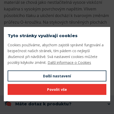
materiál se chová jako nestlačitelná vysoce viskózní
kapalina s vysokým povrchovým napětím. Vlivem
působícího tlaku a uložení dochází k tvarovým změnám
průřezu O-kroužku. Na stykových těsněných plochách
mezi O-kroužkem a zástavbovým prostorem je předpětí
zvyšováno působícím provozním tlakem.
Tyto stránky využívají cookies
Cookies používáme, abychom zajistili správné fungování a
Parametry
bezpečnost našich stránek, tím pádem co nejlepší
zkušenost při návštěvě. Svá nastavení cookies můžete
Vnitřní průměr - d1 (mm)
143
později kdykoliv změnit.
Další informace o Cookies
Síla stěny (mm)
3
Další nastavení
Materiál
NBR70
Povolit vše
Máte dotaz k produktu?