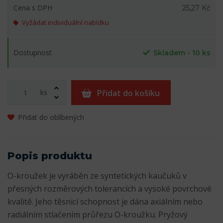
Cena s DPH
25,27 Kč
Vyžádat individuální nabídku
Dostupnost
Skladem - 10 ks
ks
Přidat do košíku
Přidat do oblíbených
Popis produktu
O-kroužek je vyráběn ze syntetických kaučuků v
přesných rozměrových tolerancích a vysoké povrchové
kvalitě. Jeho těsnicí schopnost je dána axiálním nebo
radiálním stlačením průřezu O-kroužku. Pryžový