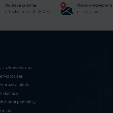
Doprava zdarma
Osobní vyzvednutí
při nákupu nad 10 000 Kč
na naší pobočce
akázková výroba
ervis ložisek
oprava a platba
eklamace
bchodní podmínky
ontakt