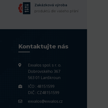
Zakázková výroba
produktů dle vašeho přání
Kontaktujte nás
Exvalos spol. s r. o.
Dobrovského 367
563 01 Lanškroun
IČO : 48151599
DIČ : CZ48151599
exvalos@exvalos.cz