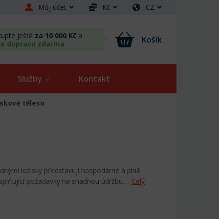
Můj účet
Kč
CZ
upte ještě
za 10 000 Kč
a
Košík
te
dopravu zdarma
Služby
Kontakt
iskové těleso
dnými ložisky představují hospodárné a plně
 splňující požadavky na snadnou údržbu.…
Celý