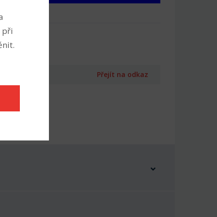
a
 při
nit.
Přejít na odkaz