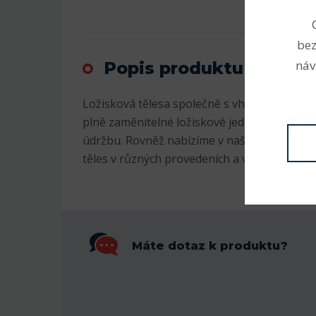
bez
náv
Popis produktu
Ložisková tělesa společně s vhodnými ložis
plně zaměnitelné ložiskové jednotky splňuj
údržbu. Rovněž nabízíme v našem e-shopu š
těles v různých provedeních a velikostech.
Máte dotaz k produktu?