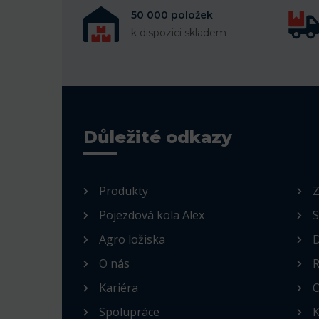
50 000 položek
k dispozici skladem
Důležité odkazy
Produkty
Z
Pojezdová kola Alex
S
Agro ložiska
D
O nás
R
Kariéra
O
Spolupráce
K