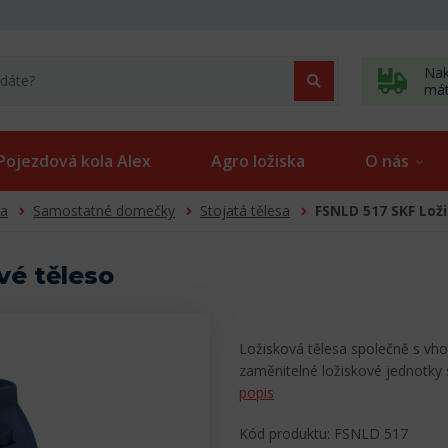
Nak
má
Pojezdová kola Alex
Agro ložiska
O nás
sa
Samostatné domečky
Stojatá tělesa
FSNLD 517 SKF Lož
vé těleso
Ložisková tělesa společně s vho
zaměnitelné ložiskové jednotky
popis
Kód produktu: FSNLD 517