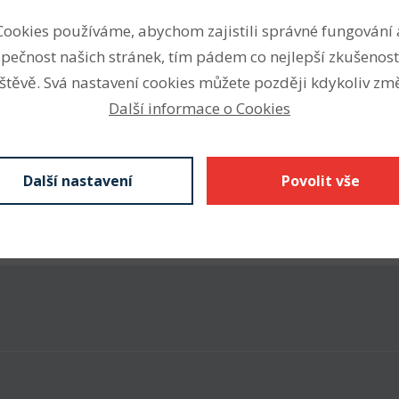
Cookies používáme, abychom zajistili správné fungování 
pečnost našich stránek, tím pádem co nejlepší zkušenost
štěvě. Svá nastavení cookies můžete později kdykoliv změ
Parametry
Další informace o Cookies
ky představují hospodárné a
Odkaz SKF
ící požadavky na snadnou
irokou nabídku ložiskových
Další nastavení
Povolit vše