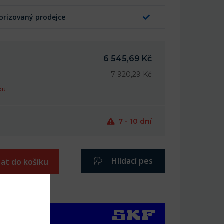
orizovaný prodejce
6 545,69 Kč
7 920,29 Kč
ku
7 - 10 dní
Hlídací pes
dat do košíku
íbených
 produkty SKF