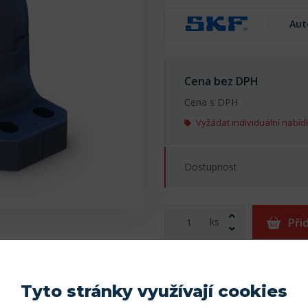
Aut
Cena bez DPH
Cena s DPH
Vyžádat individuální nabíd
Dostupnost
ks
Při
Tisk karty
Přidat do obl
Tyto stránky využívají cookies
Najít kompatibilní