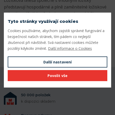
Ložisková tělesa společně s vhodnými ložisky
představují hospodárné a plně zaměnitelné ložiskové
jednotky splňující požadavky na snadnou údržbu.
Rovněž nabízíme v našem e-shopu širokou nabídku
Tyto stránky využívají cookies
ložiskových těles v různých provedeních a velikostech.
Cookies používáme, abychom zajistili správné fungování a
bezpečnost našich stránek, tím pádem co nejlepší
Parametry
zkušenost při návštěvě. Svá nastavení cookies můžete
později kdykoliv změnit.
Další informace o Cookies
Odkaz SKF
Přejít na odkaz
Další nastavení
Povolit vše
Máte dotaz k produktu?
50 000 položek
k dispozici skladem