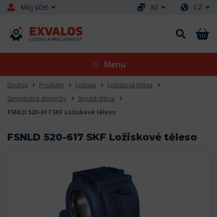
Můj účet
Kč
CZ
Menu
Exvalos
Produkty
Ložiska
Ložisková tělesa
Samostatné domečky
Stojatá tělesa
FSNLD 520-617 SKF Ložiskové těleso
FSNLD 520-617 SKF Ložiskové těleso