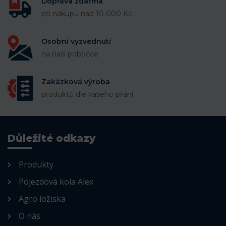
Doprava zdarma
při nákupu nad 10 000 Kč
Osobní vyzvednutí
na naší pobočce
Zakázková výroba
produktů dle vašeho přání
Důležité odkazy
Produkty
Pojezdová kola Alex
Agro ložiska
O nás