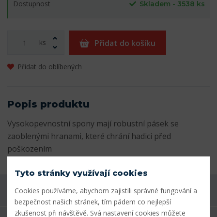
Dostupnost
Skladem - 3538 ks
ks
Přidat do košíku
Přidat do oblíbených
Popis produktu
Vysokopevnostní spony mají robustní pásek se
zaoblenými hranami, které chrání hadici před
poškozením
Tyto stránky využívají cookies
Cookies používáme, abychom zajistili správné fungování a
Máte dotaz k produktu?
bezpečnost našich stránek, tím pádem co nejlepší
zkušenost při návštěvě. Svá nastavení cookies můžete