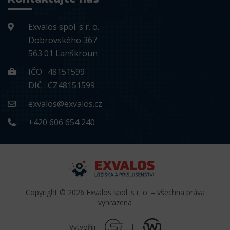
Exvalos spol. s r. o.
Dobrovského 367
563 01 Lanškroun
IČO : 48151599
DIČ : CZ48151599
exvalos@exvalos.cz
+420 606 654 240
Copyright © 2026 Exvalos spol. s r. o. – všechna práva
vyhrazena
Vytvořili