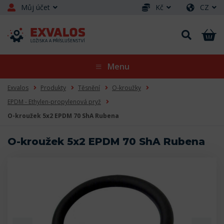
Můj účet
Kč
CZ
Menu
Exvalos
Produkty
Těsnění
O-kroužky
EPDM - Ethylen-propylenová pryž
O-kroužek 5x2 EPDM 70 ShA Rubena
O-kroužek 5x2 EPDM 70 ShA Rubena