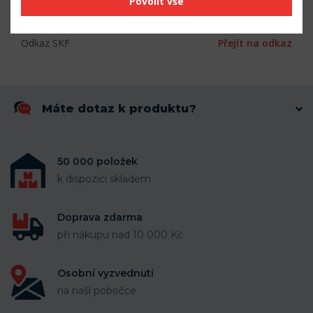
Povolit vše
Šířka (mm)
8
Odkaz SKF
Přejít na odkaz
Máte dotaz k produktu?
50 000 položek
k dispozici skladem
Doprava zdarma
při nákupu nad 10 000 Kč
Osobní vyzvednutí
na naší pobočce