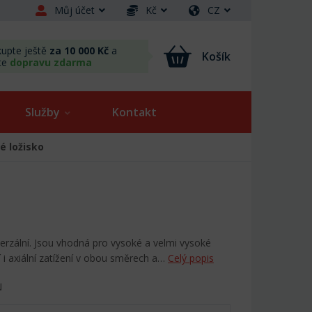
Můj účet
Kč
CZ
upte ještě
za 10 000 Kč
a
Košík
te
dopravu zdarma
Služby
Kontakt
é ložisko
verzální. Jsou vhodná pro vysoké a velmi vysoké
 i axiální zatížení v obou směrech a…
Celý popis
N