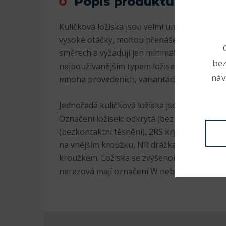
Popis produktu
Kuličková ložiska jsou velmi univerzální. Js
vysoké otáčky, mohou přenášet radiální i axi
směrech a vyžadují jen minimální údržbu. Pr
bez
nejpoužívanějším typem ložisek, jsou v sorti
náv
mnoha provedeních, variantách a velikostec
Jednořadá kuličková ložiska jsou nejrozšíře
Označení ložisek: odkrytá (bez označení), 2
(bezkontaktní těsnění), 2RS krytá plastem (
na vnějším kroužku, NR drážka na vnějším 
kroužkem. Ložiska se zvýšenou radiální vůlí
nerezová mají označení W nebo S, K kuželov