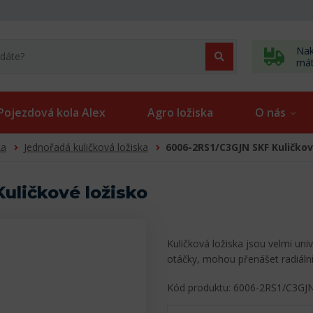
Nak
má
Pojezdová kola Alex
Agro ložiska
O nás
ka
Jednořadá kuličková ložiska
6006-2RS1/C3GJN SKF Kuličkov
uličkové ložisko
Kuličková ložiska jsou velmi uni
otáčky, mohou přenášet radiální
Kód produktu: 6006-2RS1/C3GJ