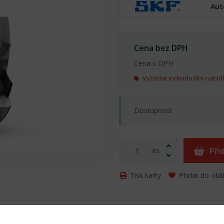
Aut
Cena bez DPH
Cena s DPH
Vyžádat individuální nabíd
Dostupnost
ks
Při
Tisk karty
Přidat do obl