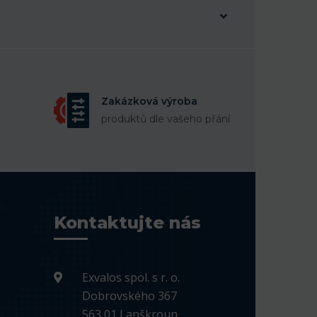
Zakázková výroba
produktů dle vašeho přání
Kontaktujte nás
Exvalos spol. s r. o.
Dobrovského 367
563 01 Lanškroun