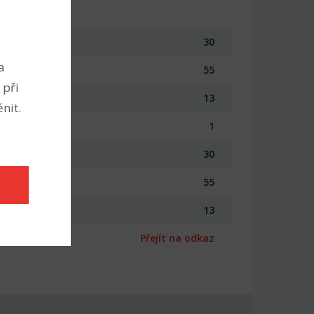
30
a
55
 při
13
nit.
1
30
55
13
Přejít na odkaz