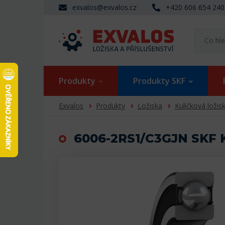
exvalos@exvalos.cz
+420 606 654 240
Produkty
Produkty SKF
Exvalos
Produkty
Ložiska
Kuličková ložis
6006-2RS1/C3GJN SKF K