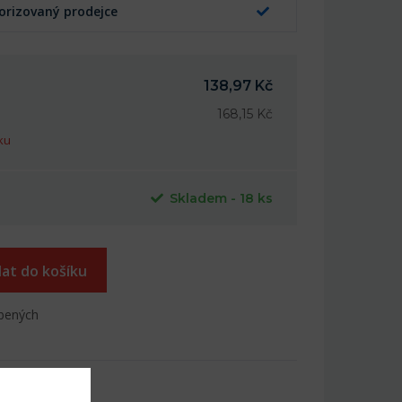
orizovaný prodejce
138,97 Kč
168,15 Kč
ku
Skladem - 18 ks
dat do košíku
íbených