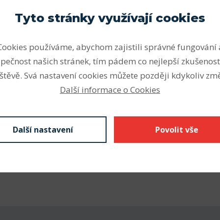
Parametry
Tyto stránky využívají cookies
ou vhodná pro vysoké a velmi
Vnitřní průměr (mm)
ální zatížení v obou
Cookies používáme, abychom zajistili správné fungování 
Vnější průměr (mm)
otože jsou kuličková ložiska
pečnost našich stránek, tím pádem co nejlepší zkušenost
mentu SKF k dispozici v
Šířka (mm)
štěvě. Svá nastavení cookies můžete později kdykoliv změ
h.
Počet řad
Další informace o Cookies
nějším druhem ložisek.
Vnitřní průměr (mm)
Z krytá plechem
kontaktní těsnění), N drážka
Vnější průměr (mm)
Další nastavení
Povolit vše
kroužku s pojistným
Šířka - B (mm) F
 se značí C3 nebo C4,
á díra vnitřního kroužku.
Odkaz SKF