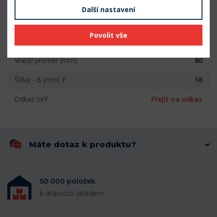
Šířka (mm)
16
Další nastavení
Počet řad
1
Povolit vše
Vnitřní průměr (mm)
50
Vnější průměr (mm)
80
Šířka - B (mm) F
16
Odkaz SKF
Přejít na odkaz
Máte dotaz k produktu?
50 000 položek
k dispozici skladem