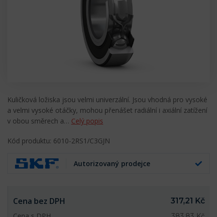
Kuličková ložiska jsou velmi univerzální. Jsou vhodná pro vysoké
a velmi vysoké otáčky, mohou přenášet radiální i axiální zatížení
v obou směrech a…
Celý popis
Kód produktu: 6010-2RS1/C3GJN
Autorizovaný prodejce
Cena bez DPH
317,21 Kč
Cena s DPH
383,83 Kč