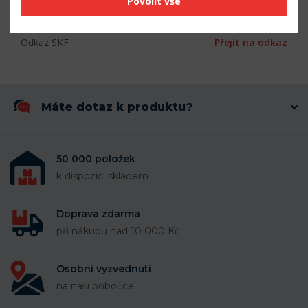
Povolit vše
Šířka (mm)
16
Odkaz SKF
Přejít na odkaz
Máte dotaz k produktu?
50 000 položek
k dispozici skladem
Doprava zdarma
při nákupu nad 10 000 Kč
Osobní vyzvednutí
na naší pobočce