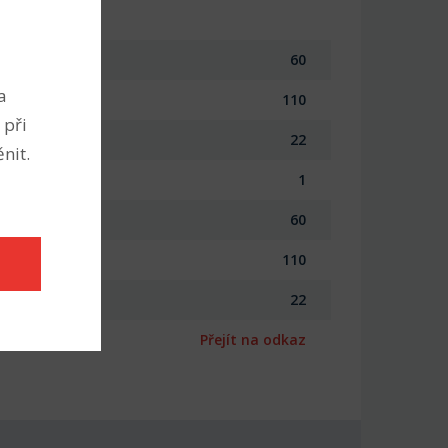
60
a
110
 při
22
nit.
1
60
110
22
Přejít na odkaz