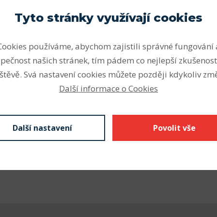
Parametry
Tyto stránky využívají cookies
ou vhodná pro vysoké a velmi
Vnitřní průměr (mm)
ální zatížení v obou
Cookies používáme, abychom zajistili správné fungování 
Vnější průměr (mm)
otože jsou kuličková ložiska
pečnost našich stránek, tím pádem co nejlepší zkušenost
mentu SKF k dispozici v
Šířka (mm)
štěvě. Svá nastavení cookies můžete později kdykoliv změ
h.
Počet řad
Další informace o Cookies
nějším druhem ložisek.
Vnitřní průměr (mm)
Z krytá plechem
kontaktní těsnění), N drážka
Vnější průměr (mm)
Další nastavení
Povolit vše
kroužku s pojistným
Šířka - B (mm) F
 se značí C3 nebo C4,
á díra vnitřního kroužku.
Odkaz SKF