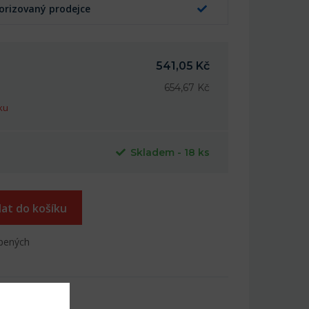
orizovaný prodejce
541,05 Kč
654,67 Kč
ku
Skladem - 18 ks
dat do košíku
íbených