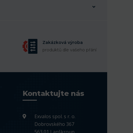
Zakázková výroba
produktů dle vašeho přání
Kontaktujte nás
Exvalos spol. s r. o.
Dobrovského 367
563 01 Lanškroun