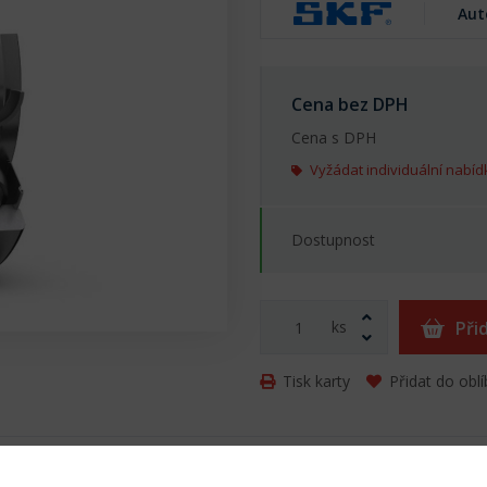
Aut
Cena bez DPH
Cena s DPH
Vyžádat individuální nabíd
Dostupnost
ks
Při
Tisk karty
Přidat do obl