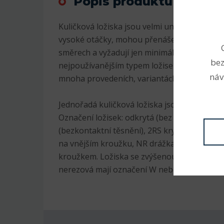
Popis produktu
Kuličková ložiska jsou velmi univerzální. Js
vysoké otáčky, mohou přenášet radiální i axi
směrech a vyžadují jen minimální údržbu. Pr
bez
nejpoužívanějším typem ložisek, jsou v sorti
náv
mnoha provedeních, variantách a velikostec
Jednořadá kuličková ložiska jsou nejrozšíře
Označení ložisek: odkrytá (bez označení), 2
(bezkontaktní těsnění), 2RS krytá plastem (
na vnějším kroužku, NR drážka na vnějším 
kroužkem. Ložiska se zvýšenou radiální vůlí
nerezová mají označení W nebo S, K kuželov