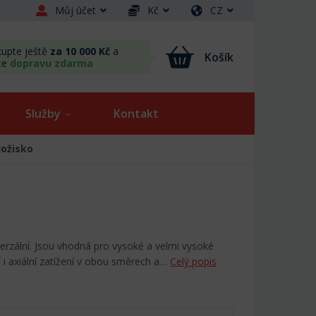
Můj účet
Kč
CZ
upte ještě
za 10 000 Kč
a
Košík
te
dopravu zdarma
Služby
Kontakt
ložisko
verzální. Jsou vhodná pro vysoké a velmi vysoké
 i axiální zatížení v obou směrech a…
Celý popis