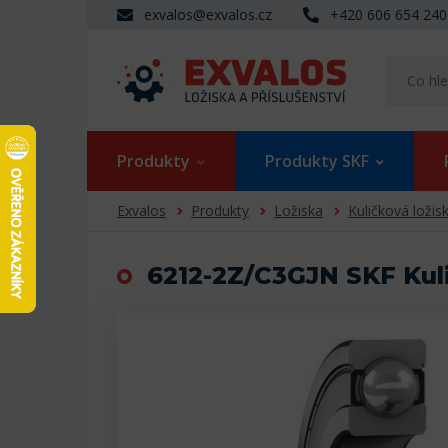
exvalos@exvalos.cz
+420 606 654 240
Produkty
Produkty SKF
Exvalos
Produkty
Ložiska
Kuličková ložis
6212-2Z/C3GJN SKF Kuli