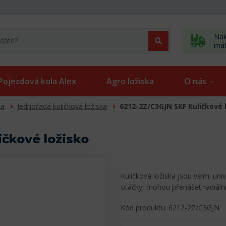
Nak
má
Pojezdová kola Alex
Agro ložiska
O nás
ka
Jednořadá kuličková ložiska
6212-2Z/C3GJN SKF Kuličkové 
čkové ložisko
Kuličková ložiska jsou velmi uni
otáčky, mohou přenášet radiální
Kód produktu: 6212-2Z/C3GJN