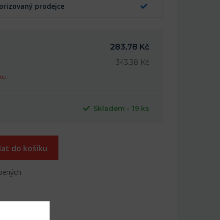
orizovaný prodejce
283,78 Kč
343,38 Kč
ku
Skladem - 19 ks
dat do košíku
íbených