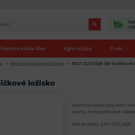
Nak
má
Pojezdová kola Alex
Agro ložiska
O nás
ka
Jednořadá kuličková ložiska
6307-2Z/C3GJN SKF Kuličkové 
ičkové ložisko
Kuličková ložiska jsou velmi uni
otáčky, mohou přenášet radiální
Kód produktu: 6307-2Z/C3GJN