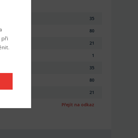
35
a
80
 při
21
nit.
1
35
80
21
Přejít na odkaz