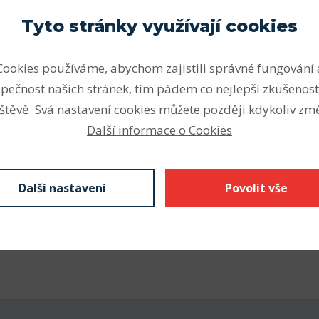
Parametry
Tyto stránky využívají cookies
ou vhodná pro vysoké a velmi
Vnitřní průměr (mm)
ální zatížení v obou
Cookies používáme, abychom zajistili správné fungování 
Vnější průměr (mm)
otože jsou kuličková ložiska
pečnost našich stránek, tím pádem co nejlepší zkušenost
mentu SKF k dispozici v
Šířka (mm)
štěvě. Svá nastavení cookies můžete později kdykoliv změ
h.
Počet řad
Další informace o Cookies
nějším druhem ložisek.
Vnitřní průměr (mm)
Z krytá plechem
kontaktní těsnění), N drážka
Vnější průměr (mm)
Další nastavení
Povolit vše
kroužku s pojistným
Šířka - B (mm) F
 se značí C3 nebo C4,
á díra vnitřního kroužku.
Odkaz SKF