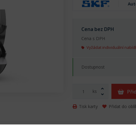
Aut
Cena bez DPH
Cena s DPH
Vyžádat individuální nabíd
Dostupnost
ks
Při
Tisk karty
Přidat do obl