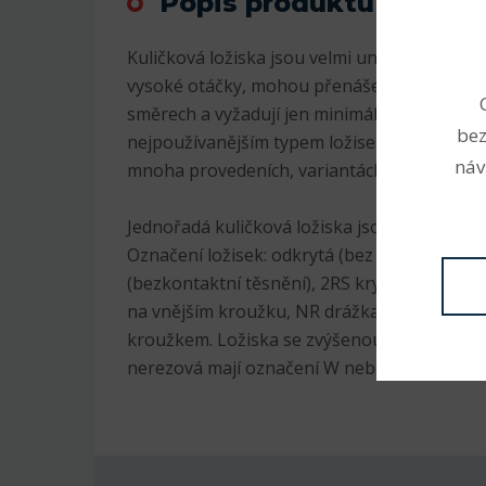
Popis produktu
Kuličková ložiska jsou velmi univerzální. Js
vysoké otáčky, mohou přenášet radiální i axi
směrech a vyžadují jen minimální údržbu. Pr
bez
nejpoužívanějším typem ložisek, jsou v sorti
náv
mnoha provedeních, variantách a velikostec
Jednořadá kuličková ložiska jsou nejrozšíře
Označení ložisek: odkrytá (bez označení), 2
(bezkontaktní těsnění), 2RS krytá plastem (
na vnějším kroužku, NR drážka na vnějším 
kroužkem. Ložiska se zvýšenou radiální vůlí
nerezová mají označení W nebo S, K kuželov