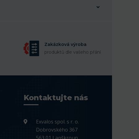
Zakázková výroba
produktů dle vašeho přání
Kontaktujte nás
Exvalos spol. s r. o.
Dobrovského 367
563 01 Lanškroun