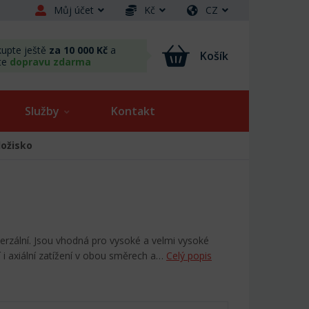
Můj účet
Kč
CZ
upte ještě
za 10 000 Kč
a
Košík
te
dopravu zdarma
Služby
Kontakt
ložisko
verzální. Jsou vhodná pro vysoké a velmi vysoké
 i axiální zatížení v obou směrech a…
Celý popis