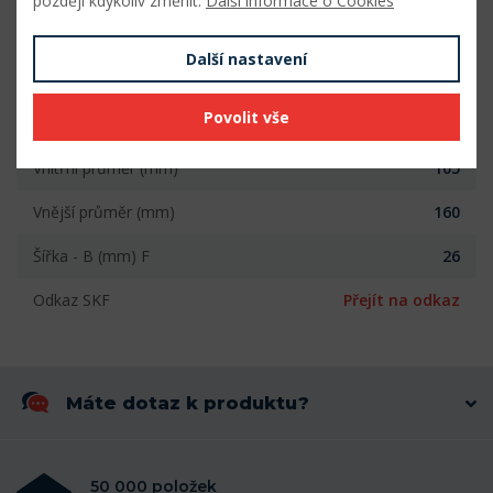
později kdykoliv změnit.
Další informace o Cookies
Vnější průměr (mm)
160
Další nastavení
Šířka (mm)
26
Povolit vše
Počet řad
1
Vnitřní průměr (mm)
105
Vnější průměr (mm)
160
Šířka - B (mm) F
26
Odkaz SKF
Přejít na odkaz
Máte dotaz k produktu?
50 000 položek