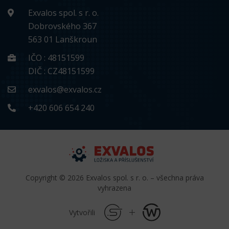
Exvalos spol. s r. o.
Dobrovského 367
563 01 Lanškroun
IČO : 48151599
DIČ : CZ48151599
exvalos@exvalos.cz
+420 606 654 240
Copyright © 2026 Exvalos spol. s r. o. – všechna práva
vyhrazena
Vytvořili