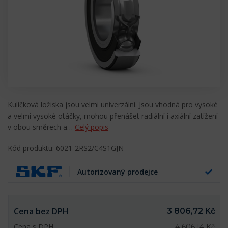
Kuličková ložiska jsou velmi univerzální. Jsou vhodná pro vysoké
a velmi vysoké otáčky, mohou přenášet radiální i axiální zatížení
v obou směrech a…
Celý popis
Kód produktu: 6021-2RS2/C4S1GJN
Autorizovaný prodejce
Cena bez DPH
3 806,72 Kč
Cena s DPH
4 606,14 Kč