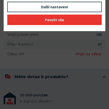
Šířka (mm)
21
Další nastavení
Počet řad
1
Povolit vše
Vnitřní průměr (mm)
55
Vnější průměr (mm)
100
Šířka - B (mm) F
21
Odkaz SKF
Přejít na odkaz
Máte dotaz k produktu?
50 000 položek
k dispozici skladem