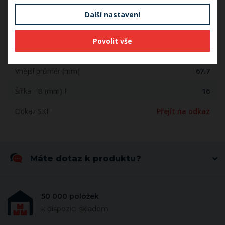
Šířka (mm)
16
Další nastavení
Počet řad
1
Povolit vše
Vnitřní průměr (mm)
30
Vnější průměr (mm)
67.7
Šířka - B (mm) F
16
Odkaz SKF
Přejít na odkaz
Máte dotaz k produktu?
50 000 položek
k dispozici skladem