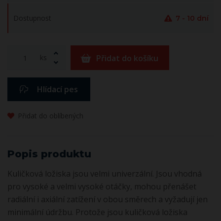
Dostupnost
7 - 10 dní
ks
Přidat do košíku
Hlídací pes
Přidat do oblíbených
Popis produktu
Kuličková ložiska jsou velmi univerzální. Jsou vhodná
pro vysoké a velmi vysoké otáčky, mohou přenášet
radiální i axiální zatížení v obou směrech a vyžadují jen
minimální údržbu. Protože jsou kuličková ložiska