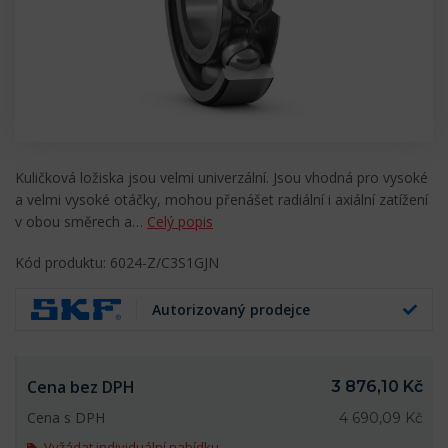
Kuličková ložiska jsou velmi univerzální. Jsou vhodná pro vysoké
a velmi vysoké otáčky, mohou přenášet radiální i axiální zatížení
v obou směrech a…
Celý popis
Kód produktu: 6024-Z/C3S1GJN
Autorizovaný prodejce
Cena bez DPH
3 876,10 Kč
Cena s DPH
4 690,09 Kč
Vyžádat individuální nabídku