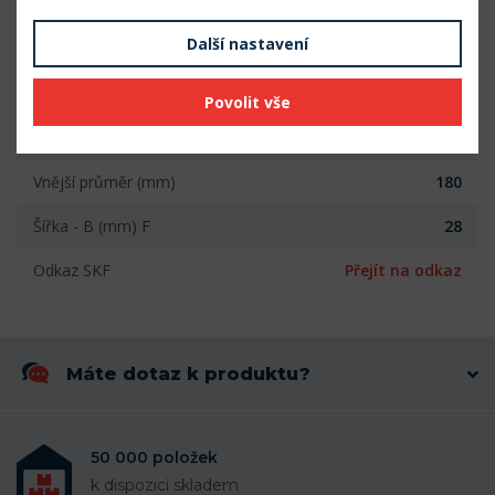
Vnější průměr (mm)
180
Další nastavení
Šířka (mm)
28
Počet řad
1
Povolit vše
Vnitřní průměr (mm)
120
Vnější průměr (mm)
180
Šířka - B (mm) F
28
Odkaz SKF
Přejít na odkaz
Máte dotaz k produktu?
50 000 položek
k dispozici skladem