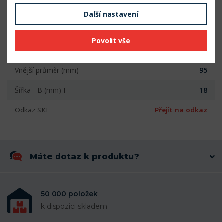
Šířka (mm)
18
Další nastavení
Počet řad
1
Povolit vše
Vnitřní průměr (mm)
60
Vnější průměr (mm)
95
Šířka - B (mm) F
18
Odkaz SKF
Přejít na odkaz
Máte dotaz k produktu?
50 000 položek
k dispozici skladem