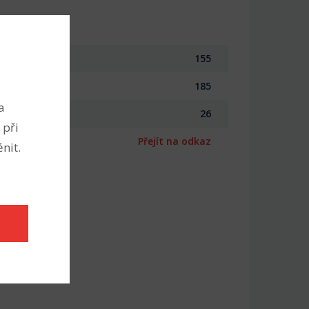
155
185
a
26
 při
Přejít na odkaz
nit.