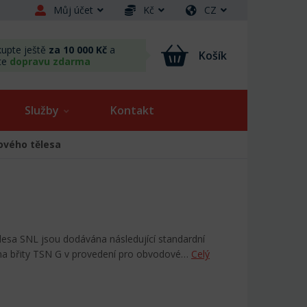
Můj účet
Kč
CZ
upte ještě
za 10 000 Kč
a
Košík
te
dopravu zdarma
Služby
Kontakt
kového tělesa
ělesa SNL jsou dodávána následující standardní
ěma břity TSN G v provedení pro obvodové…
Celý