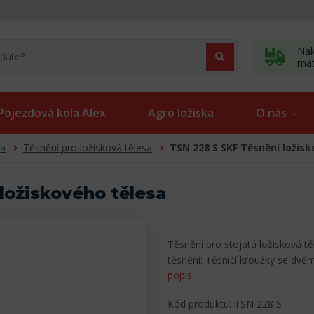
Nak
má
Pojezdová kola Alex
Agro ložiska
O nás
sa
Těsnění pro ložisková tělesa
TSN 228 S SKF Těsnění ložis
ložiskového tělesa
Těsnění pro stojatá ložisková t
těsnění: Těsnicí kroužky se dv
popis
Kód produktu: TSN 228 S