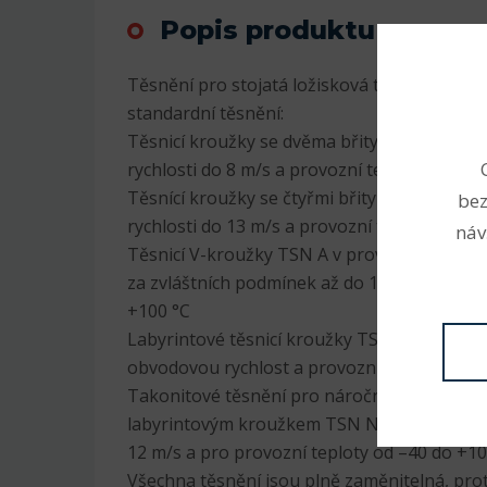
Popis produktu
Těsnění pro stojatá ložisková tělesa SNL js
standardní těsnění:
Těsnicí kroužky se dvěma břity TSN G v pr
rychlosti do 8 m/s a provozní teploty od –40
Těsnící kroužky se čtyřmi břity TSN L v pr
bez
rychlosti do 13 m/s a provozní teploty od –4
náv
Těsnicí V-kroužky TSN A v provedení pro ob
za zvláštních podmínek až do 12 m/s a pro p
+100 °C
Labyrintové těsnicí kroužky TSN S proveden
obvodovou rychlost a provozní teploty od –
Takonitové těsnění pro náročné provozní p
labyrintovým kroužkem TSN ND v provedení
12 m/s a pro provozní teploty od –40 do +10
Všechna těsnění jsou plně zaměnitelná, pro