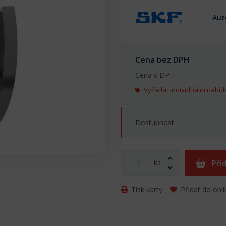
Aut
Cena bez DPH
Cena s DPH
Vyžádat individuální nabíd
Dostupnost
ks
Při
Tisk karty
Přidat do obl