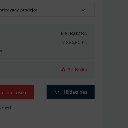
orizovaný prodejce
6 518,02 Kč
7 886,80 Kč
ku
7 - 10 dní
Hlídací pes
dat do košíku
íbených