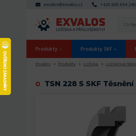
exvalos@exvalos.cz
+420 606 654 240
Produkty
Produkty SKF
Exvalos
Produkty
Ložiska
Ložisková těle
TSN 228 S SKF Těsnění 