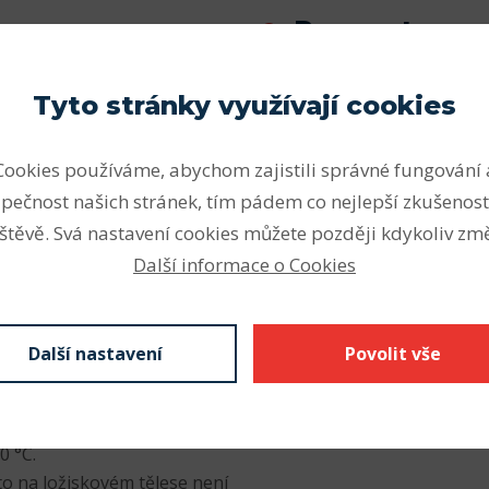
Parametry
ou dodávána následující
Vnitřní průměr (mm)
Tyto stránky využívají cookies
Vnější průměr (mm)
ovedení pro obvodové
Cookies používáme, abychom zajistili správné fungování 
 do +100 °C
Šířka (mm)
ovedení pro obvodové
pečnost našich stránek, tím pádem co nejlepší zkušenost
Odkaz SKF
0 do +100 °C
štěvě. Svá nastavení cookies můžete později kdykoliv změ
vodové rychlosti do 7 m/s a
Další informace o Cookies
rovozní teploty od –40 to
í pro libovolnou
Další nastavení
Povolit vše
50 do +200 °C
odmínky s radiálním
 pro obvodové rychlosti do
0 °C.
to na ložiskovém tělese není