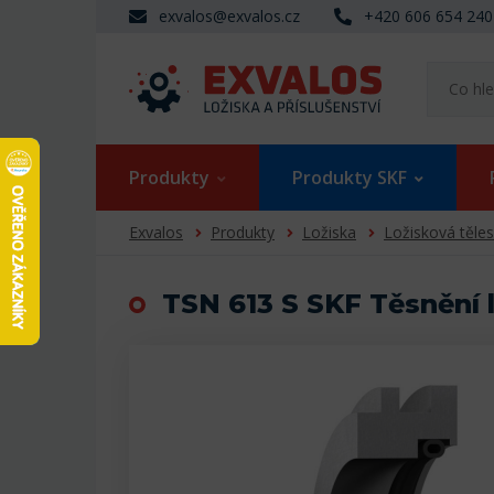
exvalos@exvalos.cz
+420 606 654 240
Produkty
Produkty SKF
Exvalos
Produkty
Ložiska
Ložisková těle
TSN 613 S SKF Těsnění 