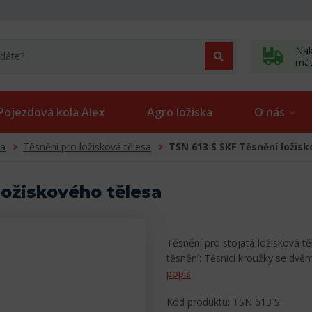
Nak
má
Pojezdová kola Alex
Agro ložiska
O nás
sa
Těsnění pro ložisková tělesa
TSN 613 S SKF Těsnění ložis
ložiskového tělesa
Těsnění pro stojatá ložisková t
těsnění: Těsnicí kroužky se dv
popis
Kód produktu: TSN 613 S