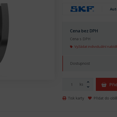
Aut
Cena bez DPH
Cena s DPH
Vyžádat individuální nabíd
Dostupnost
ks
Při
Tisk karty
Přidat do obl