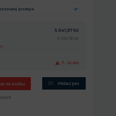
orizovaný prodejce
5 041,97 Kč
6 100,78 Kč
ku
7 - 10 dní
Hlídací pes
dat do košíku
íbených