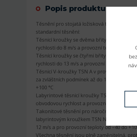
Popis produktu
Těsnění pro stojatá ložisková tělesa SNL js
standardní těsnění:
Těsnicí kroužky se dvěma břity TSN G v pr
rychlosti do 8 m/s a provozní teploty od –40
Těsnící kroužky se čtyřmi břity TSN L v pr
bez
rychlosti do 13 m/s a provozní teploty od –4
náv
Těsnicí V-kroužky TSN A v provedení pro ob
za zvláštních podmínek až do 12 m/s a pro p
+100 °C
Labyrintové těsnicí kroužky TSN S proveden
obvodovou rychlost a provozní teploty od –
Takonitové těsnění pro náročné provozní p
labyrintovým kroužkem TSN ND v provedení
12 m/s a pro provozní teploty od –40 do +10
Všechna těsnění jsou plně zaměnitelná, pro