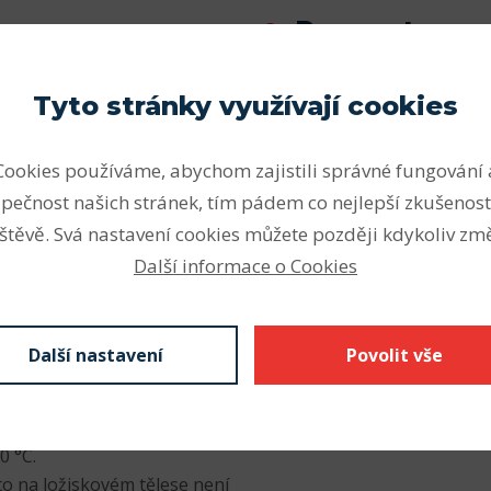
Parametry
ou dodávána následující
Vnitřní průměr (mm)
Tyto stránky využívají cookies
Vnější průměr (mm)
ovedení pro obvodové
Cookies používáme, abychom zajistili správné fungování 
 do +100 °C
Šířka (mm)
ovedení pro obvodové
pečnost našich stránek, tím pádem co nejlepší zkušenost
Odkaz SKF
0 do +100 °C
štěvě. Svá nastavení cookies můžete později kdykoliv změ
vodové rychlosti do 7 m/s a
Další informace o Cookies
rovozní teploty od –40 to
í pro libovolnou
Další nastavení
Povolit vše
50 do +200 °C
odmínky s radiálním
 pro obvodové rychlosti do
0 °C.
to na ložiskovém tělese není