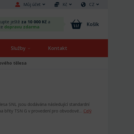
Můj účet
Kč
CZ
upte ještě
za 10 000 Kč
a
Košík
te
dopravu zdarma
Služby
Kontakt
kového tělesa
ělesa SNL jsou dodávána následující standardní
ěma břity TSN G v provedení pro obvodové…
Celý