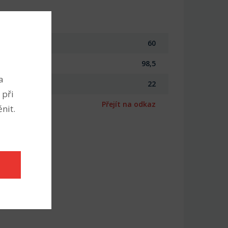
60
98,5
a
22
 při
Přejít na odkaz
nit.