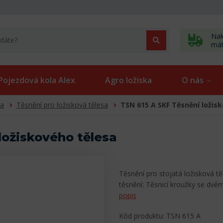
Nak
má
Pojezdová kola Alex
Agro ložiska
O nás
sa
Těsnění pro ložisková tělesa
TSN 615 A SKF Těsnění ložis
ložiskového tělesa
Těsnění pro stojatá ložisková t
těsnění: Těsnicí kroužky se dv
popis
Kód produktu: TSN 615 A