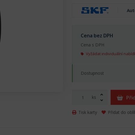
Aut
Cena bez DPH
Cena s DPH
Vyžádat individuální nabíd
Dostupnost
ks
Při
Tisk karty
Přidat do obl