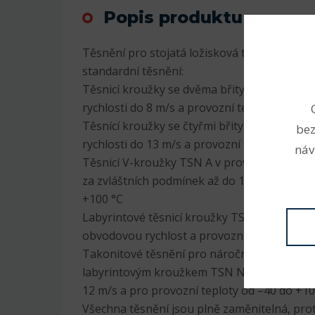
Popis produktu
Těsnění pro stojatá ložisková tělesa SNL js
standardní těsnění:
Těsnicí kroužky se dvěma břity TSN G v pr
rychlosti do 8 m/s a provozní teploty od –40
Těsnící kroužky se čtyřmi břity TSN L v pr
bez
rychlosti do 13 m/s a provozní teploty od –4
náv
Těsnicí V-kroužky TSN A v provedení pro ob
za zvláštních podmínek až do 12 m/s a pro p
+100 °C
Labyrintové těsnicí kroužky TSN S proveden
obvodovou rychlost a provozní teploty od –
Takonitové těsnění pro náročné provozní p
labyrintovým kroužkem TSN ND v provedení
12 m/s a pro provozní teploty od –40 do +10
Všechna těsnění jsou plně zaměnitelná, pro