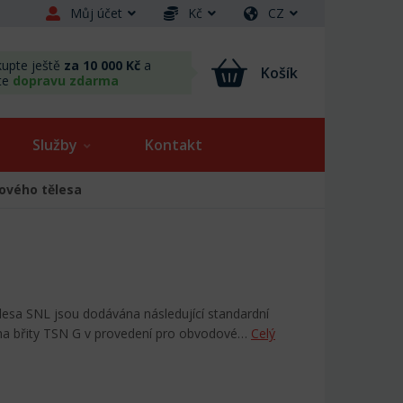
Můj účet
Kč
CZ
upte ještě
za 10 000 Kč
a
Košík
te
dopravu zdarma
Služby
Kontakt
kového tělesa
ělesa SNL jsou dodávána následující standardní
ěma břity TSN G v provedení pro obvodové…
Celý