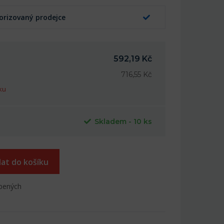
orizovaný prodejce
592,19 Kč
716,55 Kč
ku
Skladem - 10 ks
dat do košíku
íbených