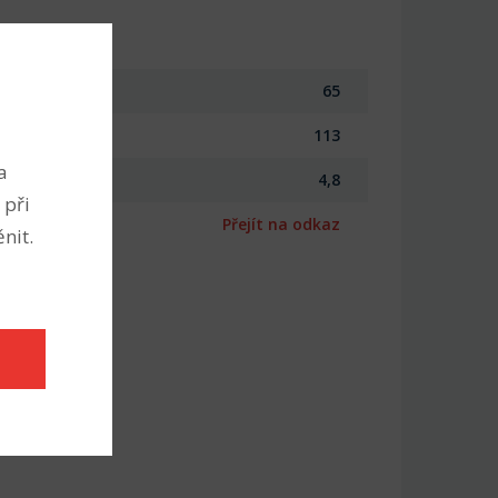
65
113
a
4,8
 při
Přejít na odkaz
nit.