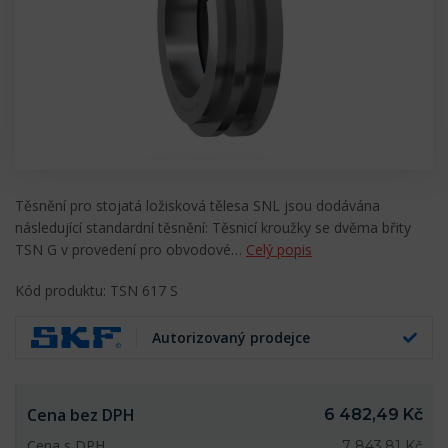
Těsnění pro stojatá ložisková tělesa SNL jsou dodávána
následující standardní těsnění: Těsnicí kroužky se dvěma břity
TSN G v provedení pro obvodové…
Celý popis
Kód produktu: TSN 617 S
Autorizovaný prodejce
Cena bez DPH
6 482,49 Kč
Cena s DPH
7 843,81 Kč