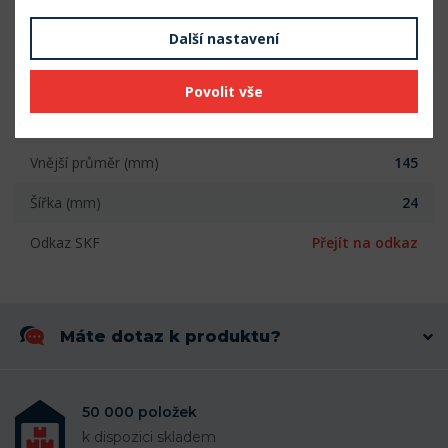
ložiskovém tělese není nutné provádět žádné další
úpravy.
Další nastavení
Parametry
Povolit vše
Vnitřní průměr (mm)
75
Vnější průměr (mm)
145
Šířka (mm)
24
Odkaz SKF
Přejít na odkaz
Máte dotaz k produktu?
50 000 položek
k dispozici skladem