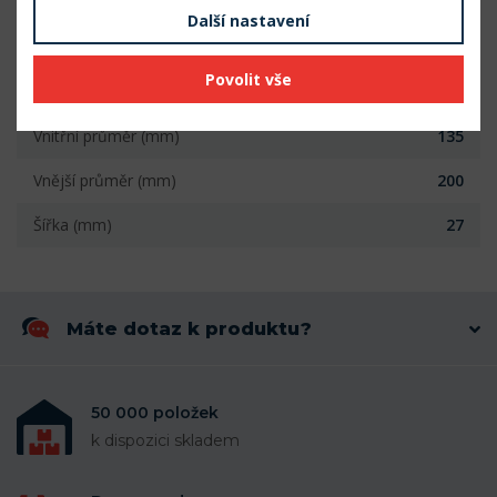
ložiskovém tělese není nutné provádět žádné další
Další nastavení
úpravy.
Povolit vše
Parametry
Vnitřní průměr (mm)
135
Vnější průměr (mm)
200
Šířka (mm)
27
Máte dotaz k produktu?
50 000 položek
k dispozici skladem