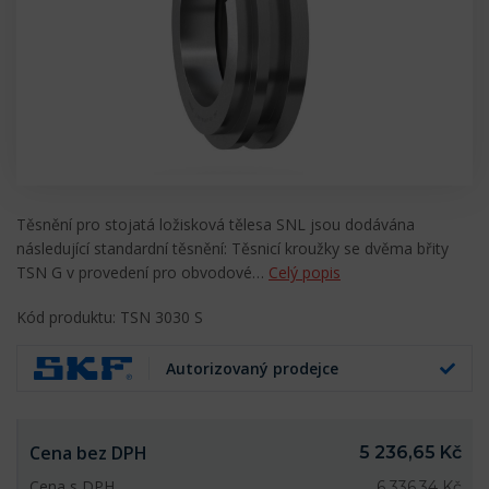
Těsnění pro stojatá ložisková tělesa SNL jsou dodávána
následující standardní těsnění: Těsnicí kroužky se dvěma břity
TSN G v provedení pro obvodové…
Celý popis
Kód produktu: TSN 3030 S
Autorizovaný prodejce
Cena bez DPH
5 236,65 Kč
Cena s DPH
6 336,34 Kč