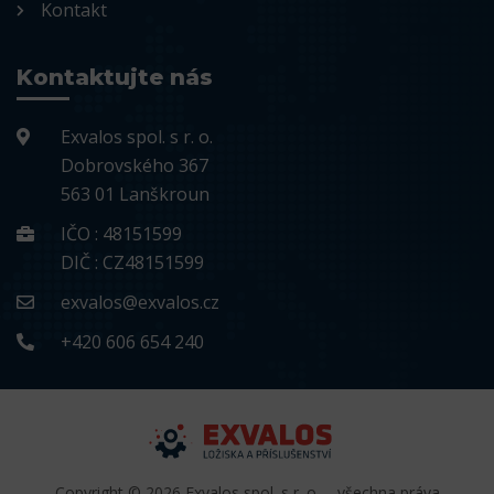
Kontakt
Kontaktujte nás
Exvalos spol. s r. o.
Dobrovského 367
563 01 Lanškroun
IČO : 48151599
DIČ : CZ48151599
exvalos@exvalos.cz
+420 606 654 240
Copyright © 2026 Exvalos spol. s r. o. – všechna práva