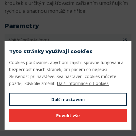
kroužek s určitým zajišťovacím zařízením umožňujícím
rychlou a snadnou montáž na hřídel.
Parametry
Vnitřní průměr (mm)
25
Tyto stránky využívají cookies
Vnější průměr (mm)
52
Cookies používáme, abychom zajistili správné fungování a
Šířka (mm)
33
bezpečnost našich stránek, tím pádem co nejlepší
zkušenost při návštěvě. Svá nastavení cookies můžete
Počet řad
1
později kdykoliv změnit.
Další informace o Cookies
Vnitřní průměr (mm)
25
Další nastavení
Vnější průměr (mm)
52
Odkaz SKF
Přejít na odkaz
Povolit vše