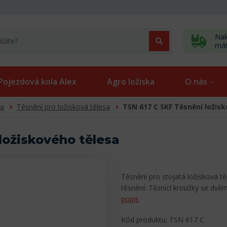
Nak
má
Pojezdová kola Alex
Agro ložiska
O nás
sa
Těsnění pro ložisková tělesa
TSN 617 C SKF Těsnění ložis
ložiskového tělesa
Těsnění pro stojatá ložisková t
těsnění: Těsnicí kroužky se dv
popis
Kód produktu: TSN 617 C