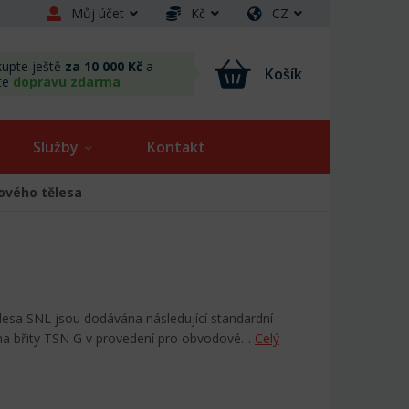
Můj účet
Kč
CZ
upte ještě
za 10 000 Kč
a
Košík
te
dopravu zdarma
Služby
Kontakt
kového tělesa
ělesa SNL jsou dodávána následující standardní
ěma břity TSN G v provedení pro obvodové…
Celý