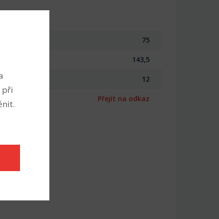
75
143,5
a
12
 při
Přejít na odkaz
nit.