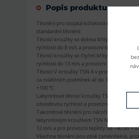
Popis produktu
Těsnění pro stojatá ložisková tělesa SNL js
standardní těsnění:
Těsnicí kroužky se dvěma břity TSN G v pr
rychlosti do 8 m/s a provozní teploty od –40
Těsnící kroužky se čtyřmi břity TSN L v pr
bez
rychlosti do 13 m/s a provozní teploty od –4
náv
Těsnicí V-kroužky TSN A v provedení pro ob
za zvláštních podmínek až do 12 m/s a pro p
+100 °C
Labyrintové těsnicí kroužky TSN S proveden
obvodovou rychlost a provozní teploty od –
Takonitové těsnění pro náročné provozní p
labyrintovým kroužkem TSN ND v provedení
12 m/s a pro provozní teploty od –40 do +10
Všechna těsnění jsou plně zaměnitelná, pro