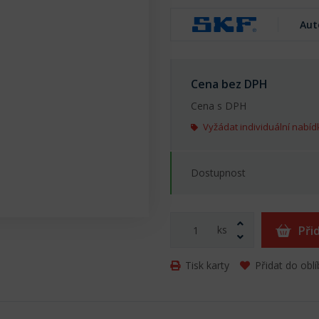
Aut
Cena bez DPH
Cena s DPH
Vyžádat individuální nabíd
Dostupnost
ks
Při
Tisk karty
Přidat do obl