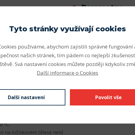
Parametry
ou dodávána následující
Vnitřní průměr (mm)
Tyto stránky využívají cookies
Vnější průměr (mm)
ovedení pro obvodové
 do +100 °C
Cookies používáme, abychom zajistili správné fungování 
Šířka (mm)
ovedení pro obvodové
pečnost našich stránek, tím pádem co nejlepší zkušenost
Odkaz SKF
0 do +100 °C
štěvě. Svá nastavení cookies můžete později kdykoliv změ
vodové rychlosti do 7 m/s a
Další informace o Cookies
rovozní teploty od –40 to
í pro libovolnou
Další nastavení
Povolit vše
50 do +200 °C
odmínky s radiálním
 pro obvodové rychlosti do
0 °C.
to na ložiskovém tělese není