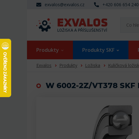
exvalos@exvalos.cz
+420 606 654 240
Produkty
Produkty SKF
Exvalos
Produkty
Ložiska
Kuličková ložis
W 6002-2Z/VT378 SKF K