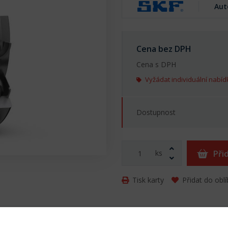
Aut
Cena bez DPH
Cena s DPH
Vyžádat individuální nabíd
Dostupnost
ks
Při
Tisk karty
Přidat do obl