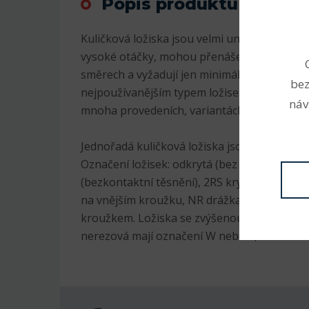
Popis produktu
Kuličková ložiska jsou velmi univerzální. Js
vysoké otáčky, mohou přenášet radiální i axi
směrech a vyžadují jen minimální údržbu. Pr
bez
nejpoužívanějším typem ložisek, jsou v sorti
náv
mnoha provedeních, variantách a velikostec
Jednořadá kuličková ložiska jsou nejrozšíře
Označení ložisek: odkrytá (bez označení), 2
(bezkontaktní těsnění), 2RS krytá plastem (
na vnějším kroužku, NR drážka na vnějším 
kroužkem. Ložiska se zvýšenou radiální vůlí
nerezová mají označení W nebo S, K kuželov