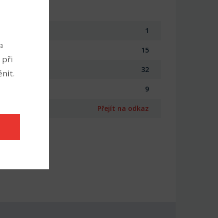
1
a
15
 při
32
nit.
9
Přejít na odkaz