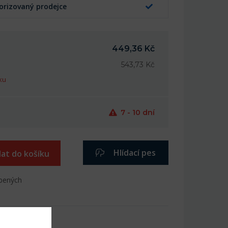
orizovaný prodejce
449,36 Kč
543,73 Kč
ku
7 - 10 dní
Hlídací pes
dat do košíku
íbených