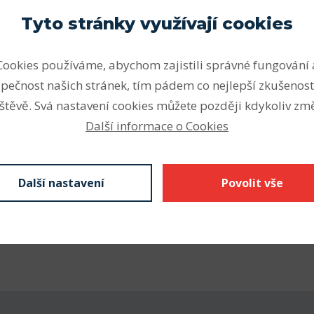
Parametry
Tyto stránky využívají cookies
ou vhodná pro vysoké a velmi
Počet řad
ální zatížení v obou
Cookies používáme, abychom zajistili správné fungování 
Vnitřní průměr (mm)
otože jsou kuličková ložiska
pečnost našich stránek, tím pádem co nejlepší zkušenost
mentu SKF k dispozici v
Vnější průměr (mm)
štěvě. Svá nastavení cookies můžete později kdykoliv změ
h.
Další informace o Cookies
Šířka - B (mm) F
nějším druhem ložisek.
Odkaz SKF
Z krytá plechem
Další nastavení
Povolit vše
kontaktní těsnění), N drážka
kroužku s pojistným
 se značí C3 nebo C4,
á díra vnitřního kroužku.