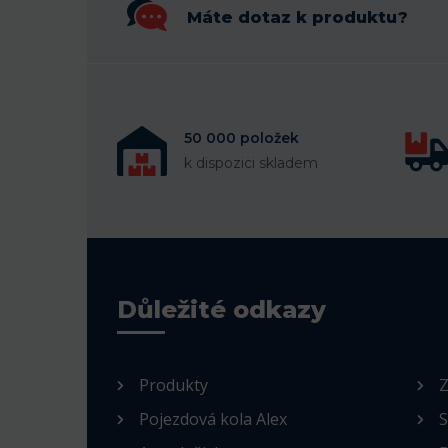
Máte dotaz k produktu?
50 000 položek
k dispozici skladem
Důležité odkazy
Produkty
Z
Pojezdová kola Alex
S