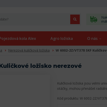
Nak
má
Pojezdová kola Alex
Agro ložiska
O nás
ka
Nerezová kuličková ložiska
W 6002-2Z/VT378 SKF Kuličkov
uličkové ložisko nerezové
Kuličková ložiska jsou velmi uni
otáčky, mohou přenášet radiální
Kód produktu: W 6002-2Z/VT37