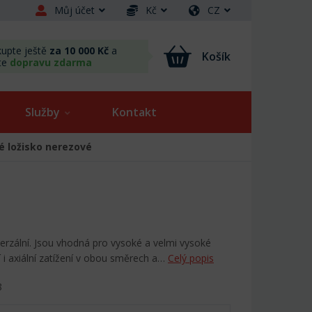
Můj účet
Kč
CZ
upte ještě
za 10 000 Kč
a
Košík
te
dopravu zdarma
Služby
Kontakt
é ložisko nerezové
verzální. Jsou vhodná pro vysoké a velmi vysoké
 i axiální zatížení v obou směrech a…
Celý popis
8