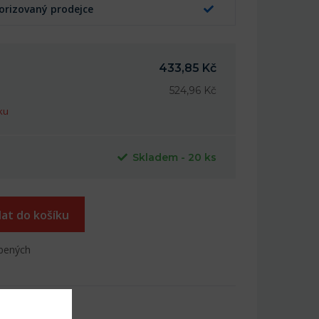
orizovaný prodejce
433,85 Kč
524,96 Kč
ku
Skladem - 20 ks
dat do košíku
íbených