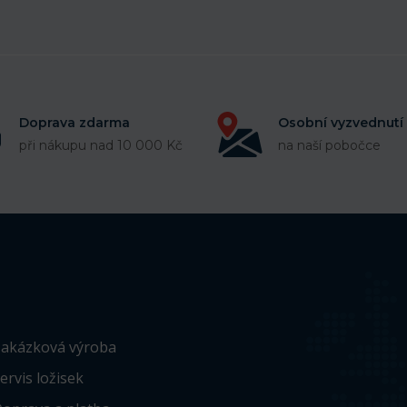
Doprava zdarma
Osobní vyzvednutí
při nákupu nad 10 000 Kč
na naší pobočce
akázková výroba
ervis ložisek