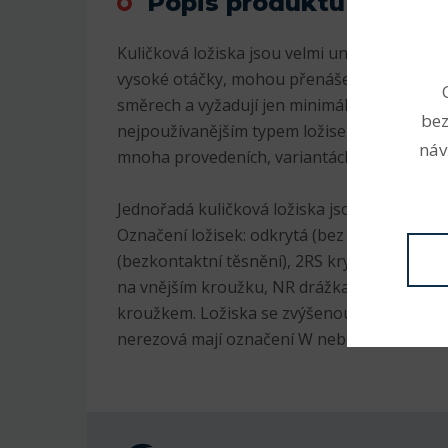
Popis produktu
Kuličková ložiska jsou velmi univerzální. Js
vysoké otáčky, mohou přenášet radiální i axi
směrech a vyžadují jen minimální údržbu. Pr
bez
nejpoužívanějším typem ložisek, jsou v sorti
náv
mnoha provedeních, variantách a velikostec
Jednořadá kuličková ložiska jsou nejrozšíře
Označení ložisek: odkrytá (bez označení), 2
(bezkontaktní těsnění), 2RS krytá plastem (
na vnějším kroužku, NR drážka na vnějším 
kroužkem. Ložiska se zvýšenou radiální vůlí
nerezová mají označení W nebo S, K kuželov