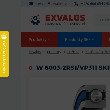
exvalos@exvalos.cz
+420 606 654 240
Produkty
Produkty SKF
Exvalos
Produkty
Ložiska
Kuličková ložis
W 6003-2RS1/VP311 SKF