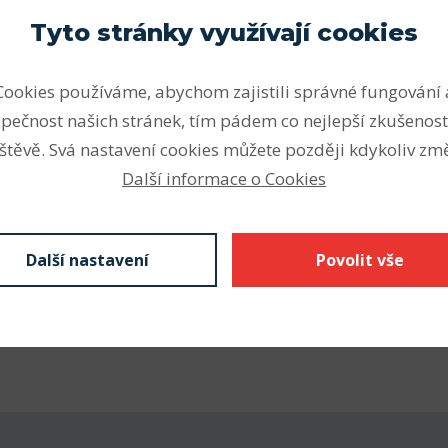
Parametry
Tyto stránky využívají cookies
ou vhodná pro vysoké a velmi
Počet řad
ální zatížení v obou
Cookies používáme, abychom zajistili správné fungování 
Vnitřní průměr (mm)
otože jsou kuličková ložiska
pečnost našich stránek, tím pádem co nejlepší zkušenost
mentu SKF k dispozici v
Vnější průměr (mm)
štěvě. Svá nastavení cookies můžete později kdykoliv změ
h.
Další informace o Cookies
Šířka - B (mm) F
nějším druhem ložisek.
Odkaz SKF
Z krytá plechem
Další nastavení
Povolit vše
kontaktní těsnění), N drážka
kroužku s pojistným
 se značí C3 nebo C4,
á díra vnitřního kroužku.