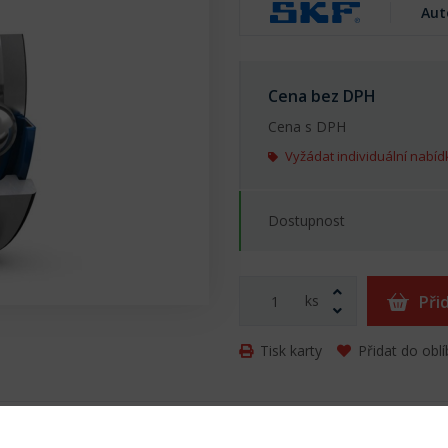
Aut
Cena bez DPH
Cena s DPH
Vyžádat individuální nabíd
Dostupnost
ks
Při
Tisk karty
Přidat do obl