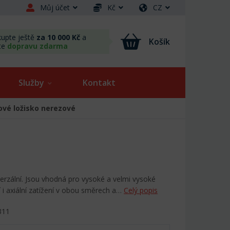
Můj účet
Kč
CZ
upte ještě
za 10 000 Kč
a
Košík
te
dopravu zdarma
Služby
Kontakt
ové ložisko nerezové
verzální. Jsou vhodná pro vysoké a velmi vysoké
 i axiální zatížení v obou směrech a…
Celý popis
311