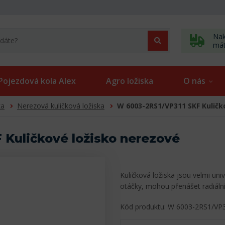
Nak
má
Pojezdová kola Alex
Agro ložiska
O nás
ka
Nerezová kuličková ložiska
W 6003-2RS1/VP311 SKF Kuličk
 Kuličkové ložisko nerezové
Kuličková ložiska jsou velmi uni
otáčky, mohou přenášet radiální
Kód produktu: W 6003-2RS1/VP