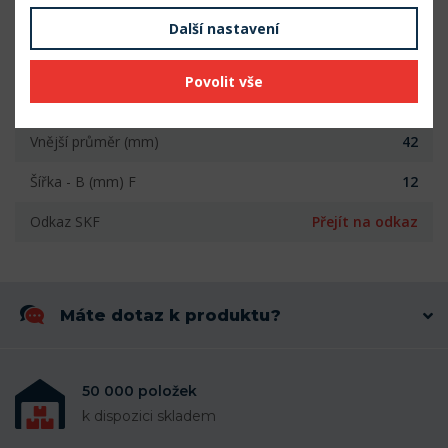
Parametry
Další nastavení
Počet řad
1
Povolit vše
Vnitřní průměr (mm)
20
Vnější průměr (mm)
42
Šířka - B (mm) F
12
Odkaz SKF
Přejít na odkaz
Máte dotaz k produktu?
50 000 položek
k dispozici skladem