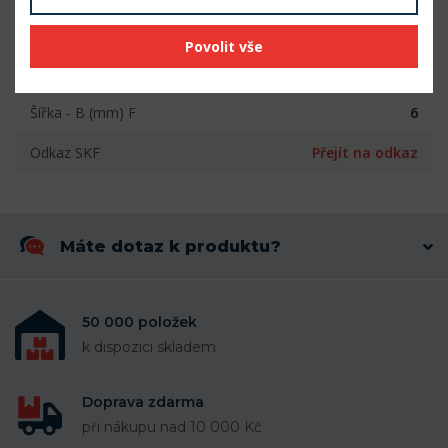
Vnitřní průměr (mm)
12
Povolit vše
Vnější průměr (mm)
24
Šířka - B (mm) F
6
Odkaz SKF
Přejít na odkaz
Máte dotaz k produktu?
50 000 položek
k dispozici skladem
Doprava zdarma
při nákupu nad 10 000 Kč