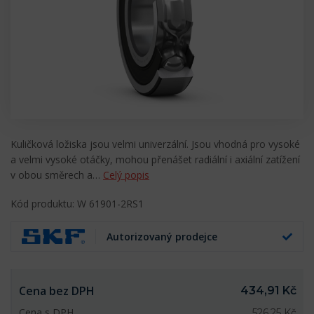
Kuličková ložiska jsou velmi univerzální. Jsou vhodná pro vysoké
a velmi vysoké otáčky, mohou přenášet radiální i axiální zatížení
v obou směrech a…
Celý popis
Kód produktu: W 61901-2RS1
Autorizovaný prodejce
Cena bez DPH
434,91 Kč
Cena s DPH
526,25 Kč