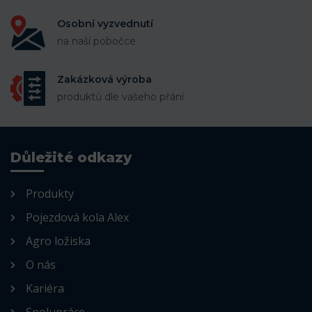
Osobní vyzvednutí
na naší pobočce
Zakázková výroba
produktů dle vašeho přání
Důležité odkazy
Produkty
Pojezdová kola Alex
Agro ložiska
O nás
Kariéra