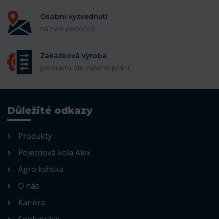
Osobní vyzvednutí
na naší pobočce
Zakázková výroba
produktů dle vašeho přání
Důležité odkazy
Produkty
Pojezdová kola Alex
Agro ložiska
O nás
Kariéra