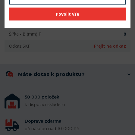
Vnitřní průměr (mm)
12
Povolit vše
Vnější průměr (mm)
28
Šířka - B (mm) F
8
Odkaz SKF
Přejít na odkaz
Máte dotaz k produktu?
50 000 položek
k dispozici skladem
Doprava zdarma
při nákupu nad 10 000 Kč